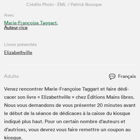
Crédits Photo - ÉML / Patrick Bourque
Avec
Marie-Françoise Taggart,
Auteur·rice
Livres présentés
Elizabethville
Adulte
Français
Venez ren­con­tr­er Marie-Françoise Tag­gart et faire dédi­
cac­er son livre « Eliz­a­bethville » chez Édi­tions Mains libres.
Nous vous deman­dons de vous présen­ter
20
min­utes avant
le début de la séance de dédi­caces à la caisse du kiosque
indiqué plus haut. Pour un cer­tain nom­bre d’auteurs et
d’autrices, vous devrez vous faire remet­tre un coupon au
kiosque.