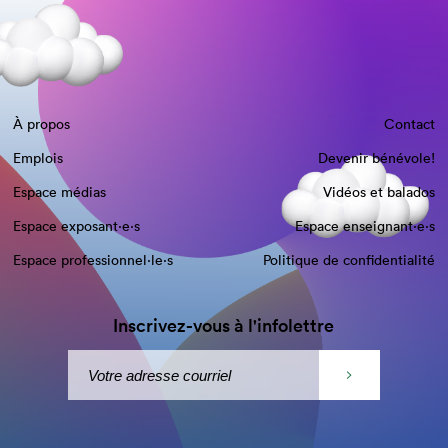
À propos
Contact
Emplois
Devenir bénévole!
Espace médias
Vidéos et balados
Espace exposant·e⋅s
Espace enseignant·e⋅s
Espace professionnel·le⋅s
Politique de confidentialité
Inscrivez-vous à l'infolettre