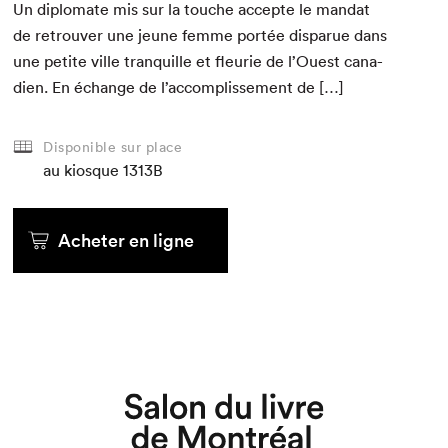
Un diplo­mate mis sur la touche accepte le man­dat
de retrou­ver une jeune femme portée dis­parue dans
une petite ville tran­quille et fleurie de l’Ouest cana­
di­en. En échange de l’accomplissement de […]
Disponible sur place
au kiosque
1313B
Acheter en ligne
Que cherchez-vous?