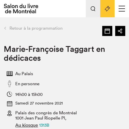
L'événement
Nos activités
retour
Retour à la programmation
Préparer sa visite au Salon
Liens pratiques
Marie-Françoise Taggart en
dédicaces
Préparer sa visite
Actualités
Au Palais
Salon au Palais
En personne
SLM PRO
Salon dans la ville et en ligne
14h00 à 15h00
Samedi 27 novembre 2021
Projets partenaires
Espace exposant⋅e⋅s
Palais des congrès de Montréal
1001 Jean Paul Riopelle Pl,
Espace enseignant·e·s
Au kiosque
1313B