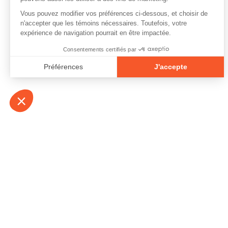
À propos
Contact
Emplois
Devenir bénévo
Espace médias
Vidéos et balad