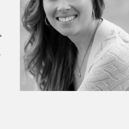
À propos du Salon
Liste des exposant·e·s
Liste des auteur·rice·s
s
­