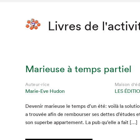
Livres de l'activi
Marieuse à temps partiel
Auteur·rice
Maison d'éd
Marie-Eve Hudon
LES ÉDITI
Devenir marieuse le temps d’un été: voilà la solu­tio
a trou­vée afin de rem­bours­er ses dettes d’études et
son superbe apparte­ment. La pub qu’elle a fait […]