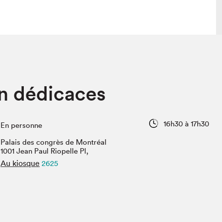
lais
Salon dans la ville et en ligne
n dédicaces
tion
Programmation dans la ville
colaires Hydro-Québec
Programmation en ligne
Vidéos et balados
16h30 à 17h30
En personne
xposant·e·s
Palais des congrès de Montréal
teur·rice·s
1001 Jean Paul Riopelle Pl,
Au kiosque
2625