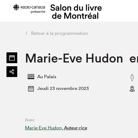
Retour à la programmation
Préparer sa visite
Salon au Pa
Marie-Eve Hudon e
Horaires et tarifs
Programma
Plan du Salon
Matinées s
Se rendre au Salon
SLM PRO
Au Palais
Accessibilité
Liste des e
Jeudi 23 novembre 2023
Restauration
Liste des au
Code de conduite
Avec
Projets partenaires
Marie-Eve Hudon,
Auteur·rice