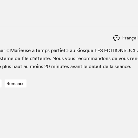
Espace ado | Lis-moi MTL
Espace des tout-petits
Espace Radio-Canada
La cabane à culture
Françai
La Maison des libraires
Le Salon dans ta classe
c­er « Marieuse à temps par­tiel » au kiosque
LES
ÉDI­TIONS
JCL
.
ys­tème de file d’at­tente. Nous vous recom­man­dons de vous ren
Liseur Public
é plus haut au moins
20
min­utes avant le début de la séance.
Matinées scolaires Hydro-Québec
Narra
Romance
Vitrine du Festival littéraire international Metropolis
bleu au SLM