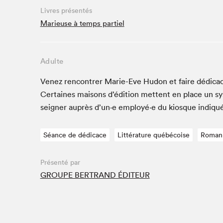
Café La Presse
Livres présentés
Espace Côte-des-Neiges
Marieuse à temps partiel
Espace jeunesse présenté par Desjardins
Espace Zines
Adulte
La lecture en cadeau
Le grand jeu de lecture à voix haute du Salon du livre
Venez ren­con­tr­er Marie-Eve Hudon et faire dédi­ca
de Montréal
Cer­taines maisons d’édi­tion met­tent en place un s
Lettres québécoises au Salon
seign­er auprès d’un·e employé·e du kiosque indiqu
Louisiane enracinée et branchée
Mur des illustrateur·rice·s
Séance de dédicace
Littérature québécoise
Roman
SLM PRO
Zone Manga
Présenté par
GROUPE BERTRAND ÉDITEUR