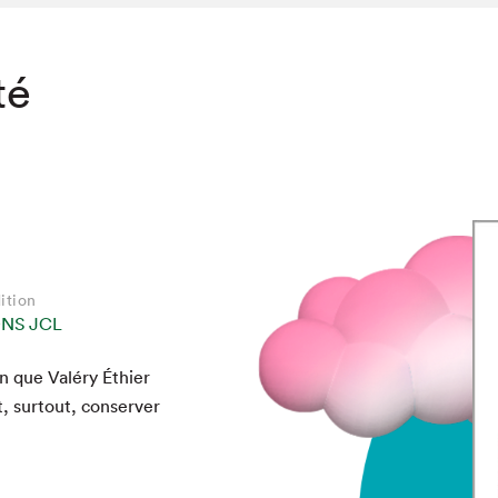
té
ition
ONS JCL
n que Valéry Éthi­er
, surtout, con­serv­er