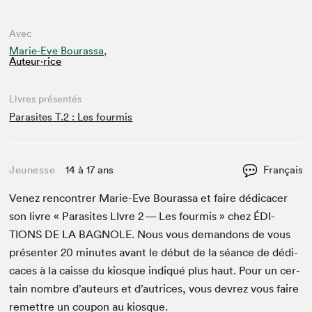
Avec
Marie-Eve Bourassa,
Auteur·rice
Livres présentés
Parasites T.2 : Les fourmis
Jeunesse
14 à 17 ans
Français
Venez ren­con­tr­er Marie-Eve Bouras­sa et faire dédi­cac­er
son livre « Par­a­sites LIvre
2
— Les four­mis » chez
ÉDI­
TIONS
DE
LA
BAG­NOLE
. Nous vous deman­dons de vous
présen­ter
20
min­utes avant le début de la séance de dédi­
caces à la caisse du kiosque indiqué plus haut. Pour un cer­
tain nom­bre d’auteurs et d’autrices, vous devrez vous faire
remet­tre un coupon au kiosque.