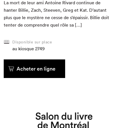
La mort de leur ami Antoine Rivard con­tin­ue de
hanter Bil­lie, Zach, Steeven, Greg et Kat. D’autant
plus que le mys­tère ne cesse de s’épaissir. Bil­lie doit
ten­ter de com­pren­dre quel rôle sa […]
Disponible sur place
au kiosque
2749
Acheter en ligne
Que cherchez-vous?