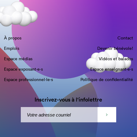
À propos
Contact
Emplois
Devenir bénévole!
Espace médias
Vidéos et balados
Espace exposant·e⋅s
Espace enseignant·e⋅s
Espace professionnel·le⋅s
Politique de confidentialité
Inscrivez-vous à l'infolettre