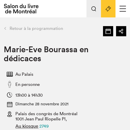
L'événement
Nos activités
retour
Retour à la programmation
Préparer sa visite au Salon
Liens pratiques
Marie-Eve Bourassa en
dédicaces
Préparer sa visite
Actualités
Au Palais
Salon au Palais
En personne
SLM PRO
Salon dans la ville et en ligne
13h00 à 14h30
Dimanche 28 novembre 2021
Projets partenaires
Espace exposant⋅e⋅s
Palais des congrès de Montréal
1001 Jean Paul Riopelle Pl,
Espace enseignant·e·s
Au kiosque
2749