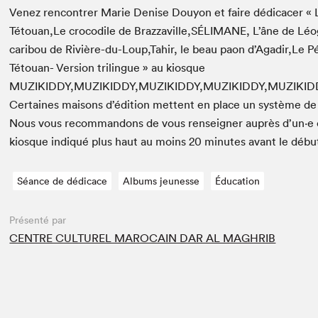
Venez ren­con­tr­er Marie Denise Douy­on et faire dédi­cac­er « 
Tétouan,Le croc­o­dile de Brazzaville,
SÉLIMANE
, L’âne de Lé
cari­bou de Rivière-du-Loup,Tahir, le beau paon d’Agadir,Le Pé
Tétouan- Ver­sion trilingue » au kiosque
MUZIKIDDY
,
MUZIKIDDY
,
MUZIKIDDY
,
MUZIKIDDY
,
MUZIKID
Cer­taines maisons d’édi­tion met­tent en place un sys­tème de f
Nous vous recom­man­dons de vous ren­seign­er auprès d’un·e
kiosque indiqué plus haut au moins
20
min­utes avant le débu
Séance de dédicace
Albums jeunesse
Éducation
Présenté par
CENTRE CULTUREL MAROCAIN DAR AL MAGHRIB