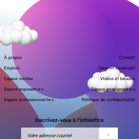
À propos
Contact
Emplois
Devenir bénévole!
Espace médias
Vidéos et balados
Espace exposant·e⋅s
Espace enseignant·e⋅s
Espace professionnel·le⋅s
Politique de confidentialité
Inscrivez-vous à l'infolettre