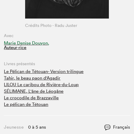
Crédits Photo - Radu Juster
Avec
Marie Denise Douyon,
Auteur·rice
Livres présentés
Le Pélican de Tétouan- Version trilingue
Tahir, le beau paon d'Agadir
LILOU Le caribou de Rivière-du-Loup
SÉLIMANE, L'âne de Léogâne
Le crocodile de Brazzaville
Le pélican de Tétouan
Jeunesse
0 à 5 ans
Français