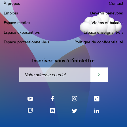
À propos
Contact
Emplois
Devenir bénévole!
Espace médias
Vidéos et balados
Espace exposant·e⋅s
Espace enseignant·e⋅s
Espace professionnel·le⋅s
Politique de confidentialité
Inscrivez-vous à l'infolettre