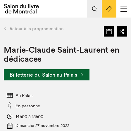
L'événement
Nos activités
retour
Retour à la programmation
Préparer sa visite au Salon
Liens pratiques
Marie-Claude Saint-Laurent en
dédicaces
Préparer sa visite
Actualités
Billetterie du Salon au Palais
Salon au Palais
SLM PRO
Salon dans la ville et en ligne
Au Palais
Projets partenaires
En personne
Espace exposant⋅e⋅s
14h00 à 15h00
Espace enseignant·e·s
Dimanche 27 novembre 2022