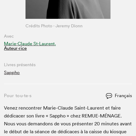
Crédits Photo - Jeremy Dionn
Avec
Marie-Claude St-Laurent,
Auteur·rice
Livres présentés
Sappho
Pour tou⋅te⋅s
Français
Venez ren­con­tr­er Marie-Claude Saint-Lau­rent et faire
dédi­cac­er son livre « Sap­pho » chez
REMUE-MÉNAGE
.
Nous vous deman­dons de vous présen­ter
20
min­utes avant
le début de la séance de dédi­caces à la caisse du kiosque