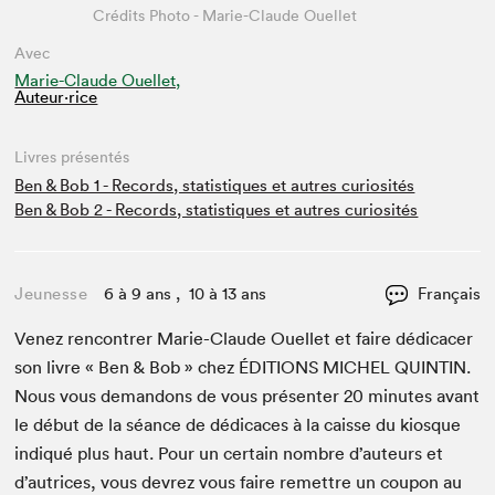
Crédits Photo - Marie-Claude Ouellet
Avec
Marie-Claude Ouellet,
Auteur·rice
Livres présentés
Ben & Bob 1 - Records, statistiques et autres curiosités
Ben & Bob 2 - Records, statistiques et autres curiosités
Jeunesse
6 à 9 ans , 10 à 13 ans
Français
Venez ren­con­tr­er Marie-Claude Ouel­let et faire dédi­cac­er
son livre « Ben
&
Bob » chez
ÉDI­TIONS
MICHEL
QUINTIN
.
Nous vous deman­dons de vous présen­ter
20
min­utes avant
le début de la séance de dédi­caces à la caisse du kiosque
indiqué plus haut. Pour un cer­tain nom­bre d’auteurs et
d’autrices, vous devrez vous faire remet­tre un coupon au