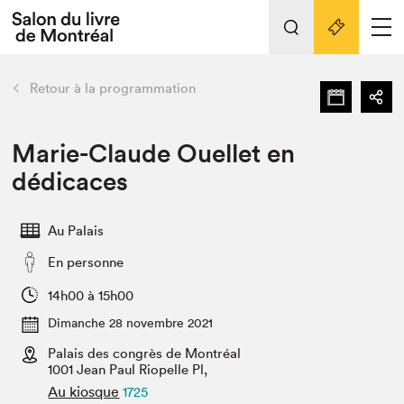
L'événement
Nos activités
retour
Retour à la programmation
Préparer sa visite au Salon
Liens pratiques
Marie-Claude Ouellet en
dédicaces
Préparer sa visite
Actualités
Au Palais
Salon au Palais
En personne
SLM PRO
Salon dans la ville et en ligne
14h00 à 15h00
Dimanche 28 novembre 2021
Projets partenaires
Espace exposant⋅e⋅s
Palais des congrès de Montréal
1001 Jean Paul Riopelle Pl,
Espace enseignant·e·s
Au kiosque
1725