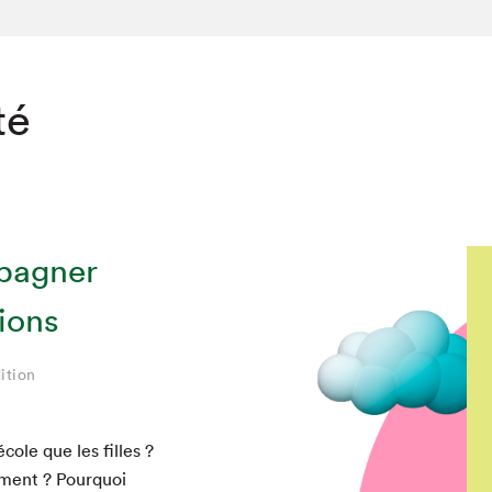
té
mpagner
ions
ition
cole que les filles ?
­ment ? Pourquoi