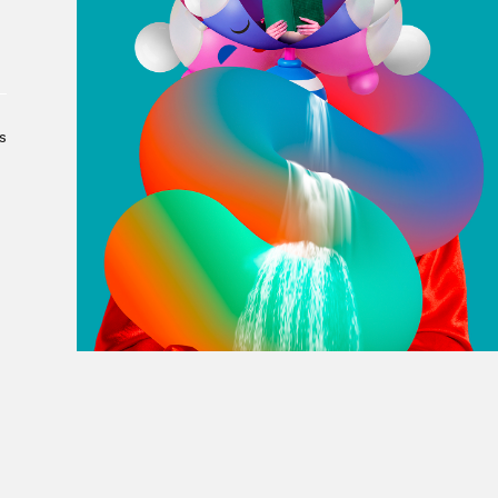
À propos du Salon
Liste des exposant·e·s
Liste des auteur·rice·s
s
n