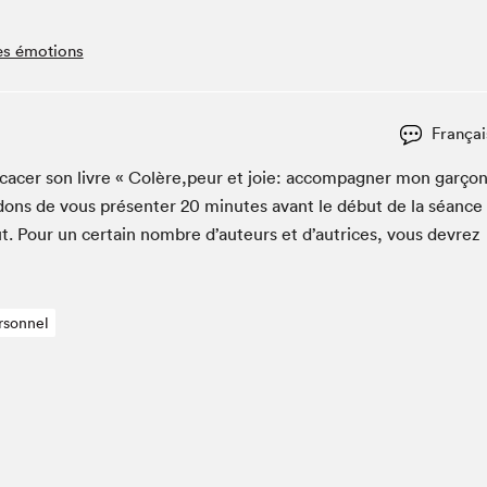
Espace ado | Lis-moi MTL
Espace des tout-petits
es émotions
Espace Radio-Canada
La cabane à culture
Françai
La Maison des libraires
Le Salon dans ta classe
­cac­er son livre « Colère,peur et joie: accom­pa­g­n­er mon garço
dons de vous présen­ter
20
min­utes avant le début de la séance
Liseur Public
t. Pour un cer­tain nom­bre d’auteurs et d’autrices, vous devrez
Matinées scolaires Hydro-Québec
Narra
Vitrine du Festival littéraire international Metropolis
bleu au SLM
rsonnel