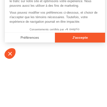
À propos
Contact
Emplois
Devenir bénévo
Espace médias
Vidéos et balad