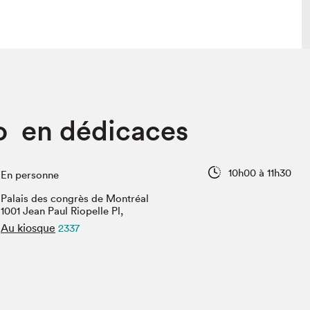
lais
Salon dans la ville et en ligne
o en dédicaces
tion
Programmation dans la ville
colaires Hydro-Québec
Programmation en ligne
Vidéos et balados
10h00 à 11h30
En personne
xposant·e·s
Palais des congrès de Montréal
teur·rice·s
1001 Jean Paul Riopelle Pl,
Au kiosque
2337