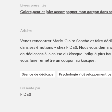
Café La Presse
Livres présentés
Espace Côte-des-Neiges
Colère,peur et joie: accompagner mon garçon dans s
Espace jeunesse présenté par Desjardins
Espace Zines
Adulte
La lecture en cadeau
Le grand jeu de lecture à voix haute du Salon du livre
Venez ren­con­tr­er Marie-Claire San­cho et faire dédi
de Montréal
dans ses émo­tions » chez
FIDES
. Nous vous deman­
Lettres québécoises au Salon
de dédi­caces à la caisse du kiosque indiqué plus hau
Louisiane enracinée et branchée
vous faire remet­tre un coupon au kiosque.
Mur des illustrateur·rice·s
SLM PRO
Séance de dédicace
Psychologie / développement pe
Zone Manga
Présenté par
FIDES