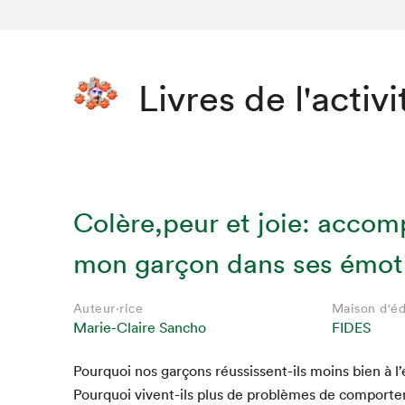
Livres de l'activi
Colère,peur et joie: acco
mon garçon dans ses émot
Auteur·rice
Maison d'éd
Marie-Claire Sancho
FIDES
Pourquoi nos garçons réus­sis­sent-ils moins bien à l’é
Pourquoi vivent-ils plus de prob­lèmes de com­porte