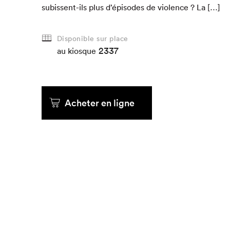
subis­sent-ils plus d’épisodes de vio­lence ? La […]
Que cher
Disponible sur place
2337
au kiosque
Acheter en ligne