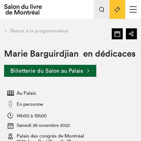
L'événement
Nos activités
retour
Retour à la programmation
Préparer sa visite au Salon
Liens pratiques
Marie Barguirdjian en dédicaces
Préparer sa visite
Billetterie du Salon au Palais
Actualités
Salon au Palais
Au Palais
SLM PRO
Salon dans la ville et en ligne
En personne
Projets partenaires
14h00 à 15h00
Espace exposant⋅e⋅s
Samedi 26 novembre 2022
Espace enseignant·e·s
Palais des congrès de Montréal