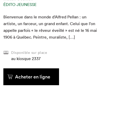
ÉDITO JEUNESSE
Bien­v­enue dans le monde d’Alfred Pel­lan : un
artiste, un farceur, un grand enfant. Celui que l’on
appelle par­fois « le rêveur éveil­lé » est né le
16
mai
1906
à Québec. Pein­tre, muraliste, […]
Disponible sur place
au kiosque
2337
Acheter en ligne