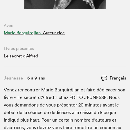
Avec
Marie Barguirdjian,
Auteur·rice
Livres présentés
Le secret d'Alfred
Jeunesse
6 à 9 ans
Français
Venez ren­con­tr­er Marie Bar­guird­jian et faire dédi­cac­er son
livre « Le secret d’Al­fred » chez
ÉDI­TO
JEUNESSE
. Nous
vous deman­dons de vous présen­ter
20
min­utes avant le
début de la séance de dédi­caces à la caisse du kiosque
indiqué plus haut. Pour un cer­tain nom­bre d’auteurs et
d’autrices, vous devrez vous faire remet­tre un coupon au