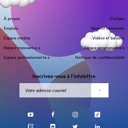
À propos
Contact
Emplois
Devenir bénévole!
Espace médias
Vidéos et balados
Espace exposant·e⋅s
Espace enseignant·e⋅s
Espace professionnel·le⋅s
Politique de confidentialité
Inscrivez-vous à l'infolettre