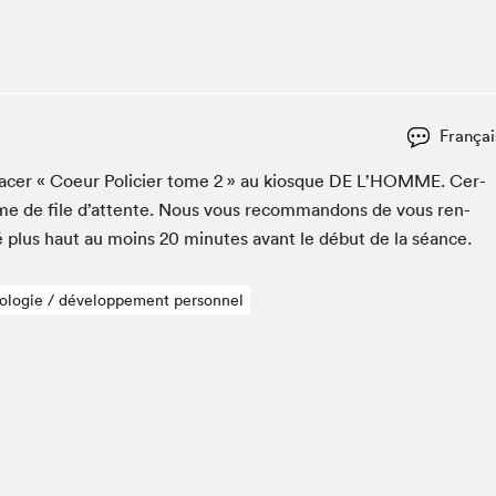
Espace ado | Lis-moi MTL
Espace des tout-petits
Espace Radio-Canada
La cabane à culture
Françai
La Maison des libraires
Le Salon dans ta classe
cac­er « Coeur Polici­er tome
2
» au kiosque
DE
L’HOMME. Cer­
ème de file d’at­tente. Nous vous recom­man­dons de vous ren­
Liseur Public
é plus haut au moins
20
min­utes avant le début de la séance.
Matinées scolaires Hydro-Québec
Narra
ologie / développement personnel
Vitrine du Festival littéraire international Metropolis
bleu au SLM