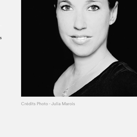
À propos du Salon
Liste des exposant·e·s
Liste des auteur·rice·s
s
Crédits Photo - Julia Marois