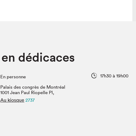
lais
Salon dans la ville et en ligne
 en dédicaces
tion
Programmation dans la ville
colaires Hydro-Québec
Programmation en ligne
Vidéos et balados
17h30 à 19h00
En personne
xposant·e·s
Palais des congrès de Montréal
teur·rice·s
1001 Jean Paul Riopelle Pl,
Au kiosque
2737