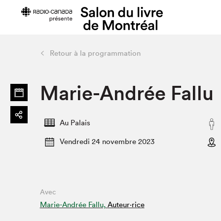
Retour à la programmation
Préparer sa visite
Salon au Pa
Marie-Andrée Fallu
Horaires et tarifs
Programma
Plan du Salon
Matinées s
Se rendre au Salon
SLM PRO
Au Palais
Accessibilité
Liste des e
Vendredi 24 novembre 2023
Restauration
Liste des au
Code de conduite
Avec
Projets partenaires
Marie-Andrée Fallu,
Auteur·rice