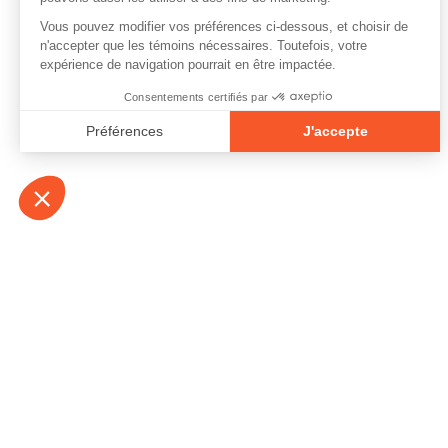
À propos
Contact
Emplois
Devenir bénévo
Espace médias
Vidéos et balad