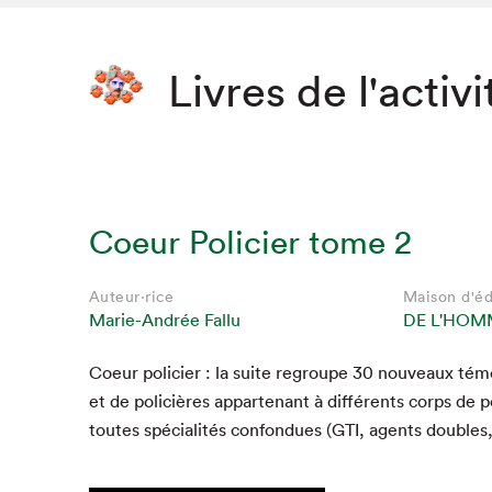
Livres de l'activi
Coeur Policier tome 2
Auteur·rice
Maison d'éd
Marie-Andrée Fallu
DE L'HOM
Coeur polici­er : la suite regroupe
30
nou­veaux témo
et de poli­cières appar­tenant à dif­férents corps de
toutes spé­cial­ités con­fon­dues (
GTI
, agents doubles