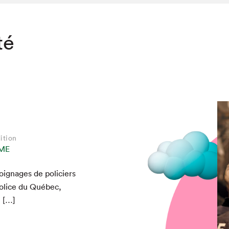
té
ition
ME
ignages de policiers
 police du Québec,
, […]