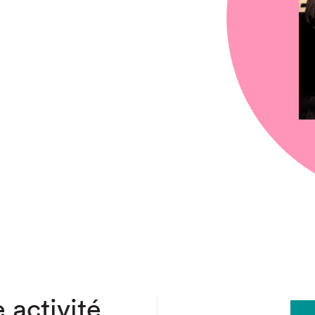
chez-vous?
 activité