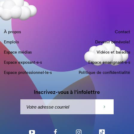
À propos
Contact
Emplois
Devenir bénévole!
Espace médias
Vidéos et balados
Espace exposant·e⋅s
Espace enseignant·e⋅s
Espace professionnel·le⋅s
Politique de confidentialité
Inscrivez-vous à l'infolettre