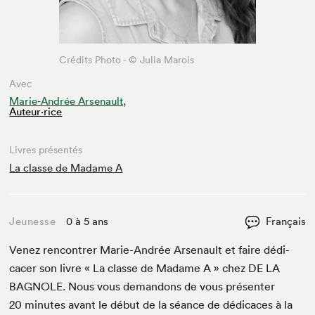
Crédits Photo - © Julia Marois
Avec
Marie-Andrée Arsenault,
Auteur·rice
Livres présentés
La classe de Madame A
Jeunesse
0 à 5 ans
Français
Venez ren­con­tr­er Marie-Andrée Arse­nault et faire dédi­
cac­er son livre « La classe de Madame A » chez
DE
LA
BAG­NOLE
. Nous vous deman­dons de vous présen­ter
20
min­utes avant le début de la séance de dédi­caces à la