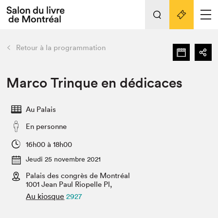
L'événement
Nos activités
retour
Retour à la programmation
Préparer sa visite au Salon
Liens pratiques
Marco Trinque en dédicaces
Préparer sa visite
Au Palais
Actualités
En personne
Salon au Palais
SLM PRO
16h00 à 18h00
Salon dans la ville et en ligne
Jeudi 25 novembre 2021
Palais des congrès de Montréal
Projets partenaires
Espace exposant⋅e⋅s
1001 Jean Paul Riopelle Pl,
Au kiosque
2927
Espace enseignant·e·s