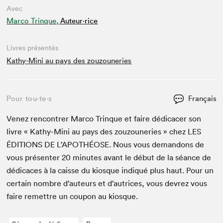
Avec
Marco Trinque,
Auteur·rice
Livres présentés
Kathy-Mini au pays des zouzouneries
Pour tou⋅te⋅s
Français
Venez ren­con­tr­er Mar­co Trinque et faire dédi­cac­er son
livre « Kathy-Mini au pays des zouzouner­ies » chez
LES
ÉDI­TIONS
DE
L’APOTHÉOSE. Nous vous deman­dons de
vous présen­ter
20
min­utes avant le début de la séance de
dédi­caces à la caisse du kiosque indiqué plus haut. Pour un
cer­tain nom­bre d’auteurs et d’autrices, vous devrez vous
faire remet­tre un coupon au kiosque.