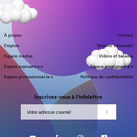
À propos
Contact
Emplois
Devenir bénévole!
Espace médias
Vidéos et balados
Espace exposant·e⋅s
Espace enseignant·e⋅s
Espace professionnel·le⋅s
Politique de confidentialité
Inscrivez-vous à l'infolettre