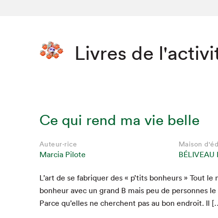
Livres de l'activi
Ce qui rend ma vie belle
Auteur·rice
Maison d'éd
Marcia Pilote
BÉLIVEAU 
L’art de se fab­ri­quer des « p’tits bon­heurs » Tout 
bon­heur avec un grand B mais peu de per­son­nes le 
Parce qu’elles ne cherchent pas au bon endroit. Il [