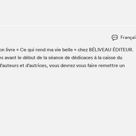
Espace ado | Lis-moi MTL
Espace des tout-petits
Espace Radio-Canada
La cabane à culture
Françai
La Maison des libraires
Le Salon dans ta classe
 son livre « Ce qui rend ma vie belle » chez
BÉLIVEAU
ÉDI­TEUR
.
s avant le début de la séance de dédi­caces à la caisse du
Liseur Public
d’auteurs et d’autrices, vous devrez vous faire remet­tre un
Matinées scolaires Hydro-Québec
Narra
Vitrine du Festival littéraire international Metropolis
bleu au SLM