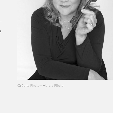
À propos du Salon
Liste des exposant·e·s
Liste des auteur·rice·s
s
Crédits Photo - Marcia Pilote