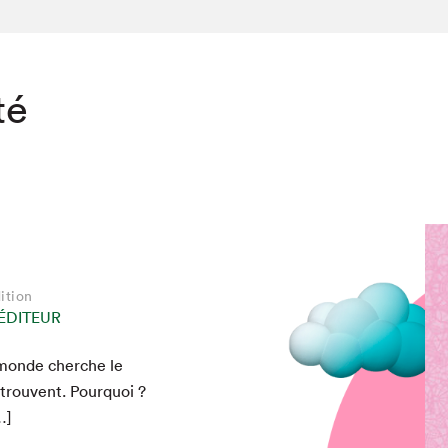
té
ition
ÉDITEUR
le monde cherche le
trou­vent. Pourquoi ?
…]