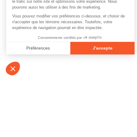
À propos
Contact
Emplois
Devenir bénévo
Espace médias
Vidéos et balad