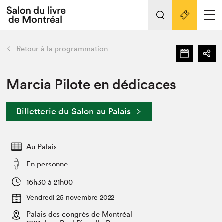
L'événement
Nos activités
retour
Retour à la programmation
Préparer sa visite au Salon
Liens pratiques
Marcia Pilote en dédicaces
Préparer sa visite
Billetterie du Salon au Palais
Actualités
Salon au Palais
Au Palais
SLM PRO
Salon dans la ville et en ligne
En personne
Projets partenaires
16h30 à 21h00
Espace exposant⋅e⋅s
Vendredi 25 novembre 2022
Espace enseignant·e·s
Palais des congrès de Montréal