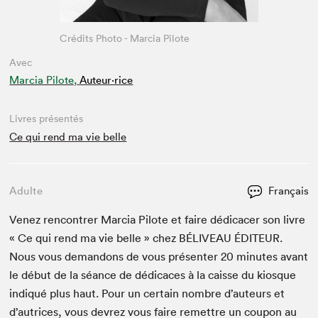
Crédits Photo - Marcia Pilote
Avec
Marcia Pilote,
Auteur·rice
Livres présentés
Ce qui rend ma vie belle
Adulte
Français
Venez ren­con­tr­er Mar­cia Pilote et faire dédi­cac­er son livre
« Ce qui rend ma vie belle » chez
BÉLIVEAU
ÉDI­TEUR
.
Nous vous deman­dons de vous présen­ter
20
min­utes avant
le début de la séance de dédi­caces à la caisse du kiosque
indiqué plus haut. Pour un cer­tain nom­bre d’auteurs et
d’autrices, vous devrez vous faire remet­tre un coupon au