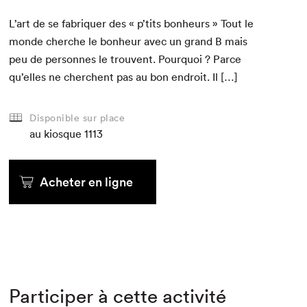
L’art de se fab­ri­quer des « p’tits bon­heurs » Tout le
monde cherche le bon­heur avec un grand B mais
peu de per­son­nes le trou­vent. Pourquoi ? Parce
qu’elles ne cherchent pas au bon endroit. Il […]
Disponible sur place
au kiosque
1113
Acheter en ligne
Participer à cette activité