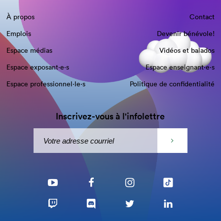
À propos
Contact
Emplois
Devenir bénévole!
Espace médias
Vidéos et balados
Espace exposant·e⋅s
Espace enseignant·e⋅s
Espace professionnel·le⋅s
Politique de confidentialité
Inscrivez-vous à l'infolettre