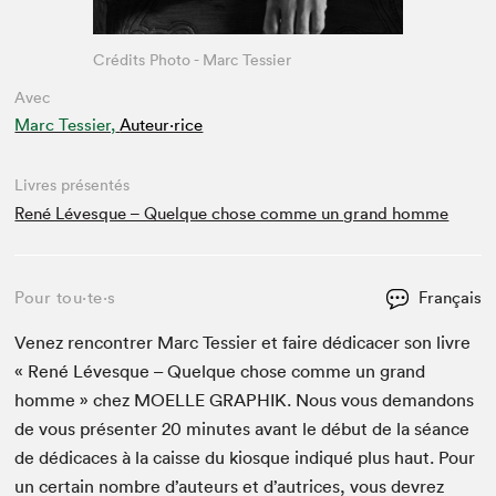
Crédits Photo - Marc Tessier
Avec
Marc Tessier,
Auteur·rice
Livres présentés
René Lévesque – Quelque chose comme un grand homme
Pour tou⋅te⋅s
Français
Venez ren­con­tr­er Marc Tessier et faire dédi­cac­er son livre
« René Lévesque – Quelque chose comme un grand
homme » chez
MOELLE
GRAPHIK
. Nous vous deman­dons
de vous présen­ter
20
min­utes avant le début de la séance
de dédi­caces à la caisse du kiosque indiqué plus haut. Pour
un cer­tain nom­bre d’auteurs et d’autrices, vous devrez