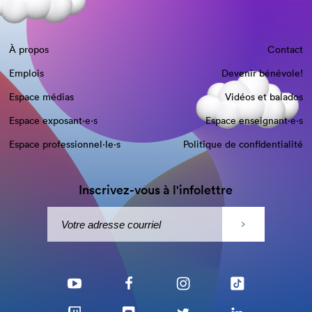
À propos
Contact
Emplois
Devenir bénévole!
Espace médias
Vidéos et balados
Espace exposant·e⋅s
Espace enseignant·e⋅s
Espace professionnel·le⋅s
Politique de confidentialité
Inscrivez-vous à l'infolettre