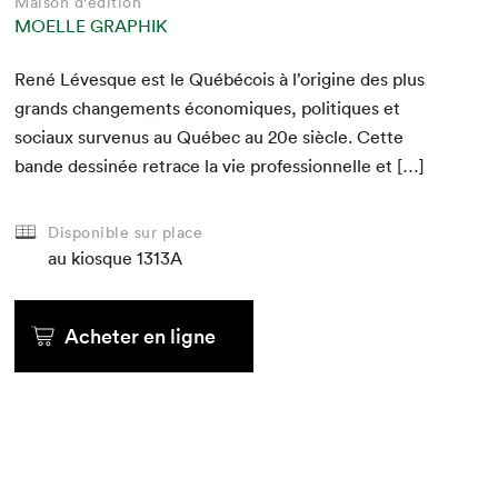
Maison d'édition
MOELLE GRAPHIK
René Lévesque est le Québé­cois à l’origine des plus
grands change­ments économiques, poli­tiques et
soci­aux sur­venus au Québec au
20
e
siè­cle. Cette
bande dess­inée retrace la vie pro­fes­sion­nelle et […]
Disponible sur place
au kiosque
1313A
Acheter en ligne