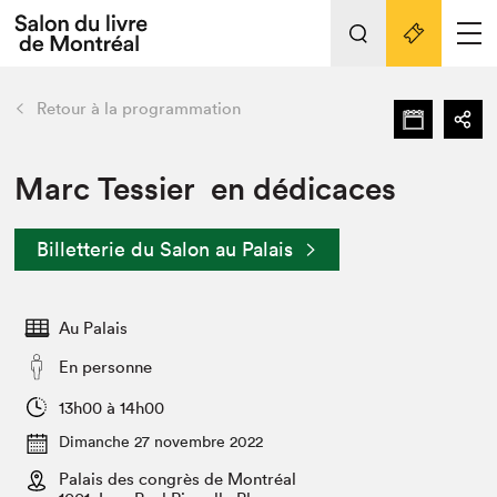
L'événement
Nos activités
retour
Retour à la programmation
Préparer sa visite au Salon
Liens pratiques
Marc Tessier en dédicaces
Préparer sa visite
Billetterie du Salon au Palais
Actualités
Salon au Palais
Au Palais
SLM PRO
Salon dans la ville et en ligne
En personne
Projets partenaires
13h00 à 14h00
Espace exposant⋅e⋅s
Dimanche 27 novembre 2022
Espace enseignant·e·s
Palais des congrès de Montréal