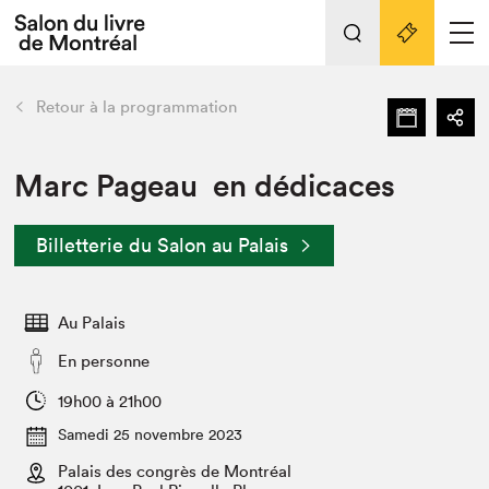
L'événement
Nos activités
retour
Retour à la programmation
Préparer sa visite au Salon
Liens pratiques
Marc Pageau en dédicaces
Préparer sa visite
Billetterie du Salon au Palais
Actualités
Salon au Palais
Au Palais
SLM PRO
Salon dans la ville et en ligne
En personne
Projets partenaires
19h00 à 21h00
Espace exposant⋅e⋅s
Samedi 25 novembre 2023
Espace enseignant·e·s
Palais des congrès de Montréal