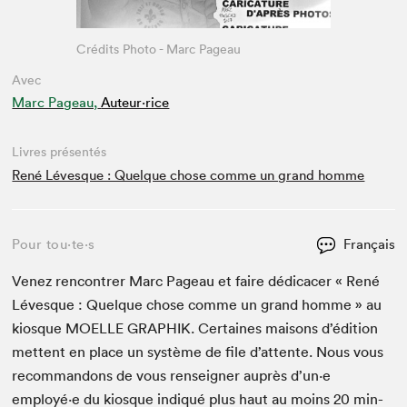
Crédits Photo - Marc Pageau
Avec
Marc Pageau,
Auteur·rice
Livres présentés
René Lévesque : Quelque chose comme un grand homme
Pour tou⋅te⋅s
Français
Venez ren­con­tr­er Marc Pageau et faire dédi­cac­er « René
Lévesque : Quelque chose comme un grand homme » au
kiosque
MOELLE
GRAPHIK
. Cer­taines maisons d’édi­tion
met­tent en place un sys­tème de file d’at­tente. Nous vous
recom­man­dons de vous ren­seign­er auprès d’un·e
employé·e du kiosque indiqué plus haut au moins
20
min­