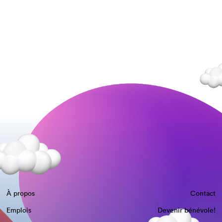
À propos
Contact
Emplois
Devenir bénévole!