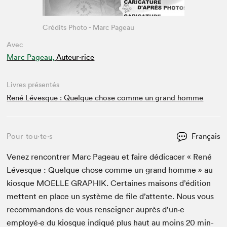
Crédits Photo - Marc Pageau
Avec
Marc Pageau,
Auteur·rice
Livres présentés
René Lévesque : Quelque chose comme un grand homme
Pour tou⋅te⋅s
Français
Venez ren­con­tr­er Marc Pageau et faire dédi­cac­er « René
Lévesque : Quelque chose comme un grand homme » au
kiosque
MOELLE
GRAPHIK
. Cer­taines maisons d’édi­tion
met­tent en place un sys­tème de file d’at­tente. Nous vous
recom­man­dons de vous ren­seign­er auprès d’un·e
employé·e du kiosque indiqué plus haut au moins
20
min­