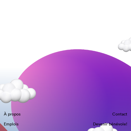
À propos
Contact
Emplois
Devenir bénévole!