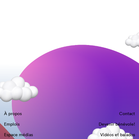
À propos
Contact
Emplois
Devenir bénévole!
Espace médias
Vidéos et balados