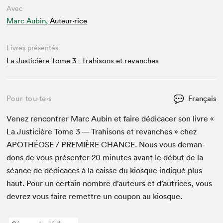
Avec
Marc Aubin,
Auteur·rice
Livres présentés
La Justicière Tome 3 - Trahisons et revanches
Pour tou⋅te⋅s
Français
Venez ren­con­tr­er Marc Aubin et faire dédi­cac­er son livre «
La Jus­ti­cière Tome
3
— Trahisons et revanch­es » chez
APOTHÉOSE
/
PRE­MIÈRE
CHANCE
. Nous vous deman­
dons de vous présen­ter
20
min­utes avant le début de la
séance de dédi­caces à la caisse du kiosque indiqué plus
haut. Pour un cer­tain nom­bre d’auteurs et d’autrices, vous
devrez vous faire remet­tre un coupon au kiosque.