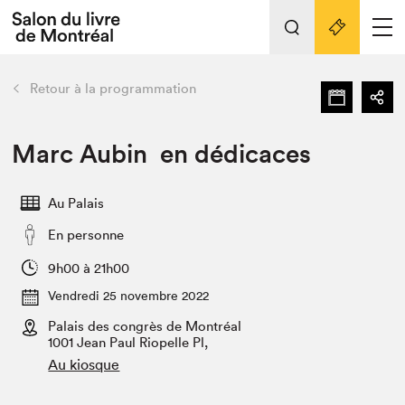
L'événement
Nos activités
retour
Retour à la programmation
Préparer sa visite au Salon
Liens pratiques
Marc Aubin en dédicaces
Préparer sa visite
Au Palais
Actualités
En personne
Salon au Palais
SLM PRO
9h00 à 21h00
Salon dans la ville et en ligne
Vendredi 25 novembre 2022
Palais des congrès de Montréal
Projets partenaires
Espace exposant⋅e⋅s
1001 Jean Paul Riopelle Pl,
Au kiosque
Espace enseignant·e·s