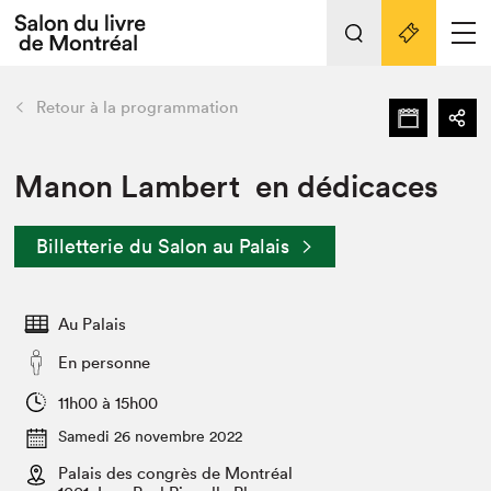
L'événement
Nos activités
retour
Retour à la programmation
Préparer sa visite au Salon
Liens pratiques
Manon Lambert en dédicaces
Préparer sa visite
Billetterie du Salon au Palais
Actualités
Salon au Palais
Au Palais
SLM PRO
Salon dans la ville et en ligne
En personne
Projets partenaires
11h00 à 15h00
Espace exposant⋅e⋅s
Samedi 26 novembre 2022
Espace enseignant·e·s
Palais des congrès de Montréal