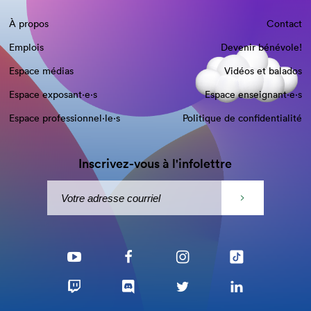
À propos
Contact
Emplois
Devenir bénévole!
Espace médias
Vidéos et balados
Espace exposant·e⋅s
Espace enseignant·e⋅s
Espace professionnel·le⋅s
Politique de confidentialité
Inscrivez-vous à l'infolettre