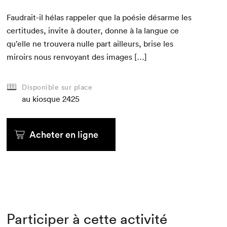
Faudrait-il hélas rap­pel­er que la poésie désarme les
cer­ti­tudes, invite à douter, donne à la langue ce
qu’elle ne trou­vera nulle part ailleurs, brise les
miroirs nous ren­voy­ant des images […]
Disponible sur place
au kiosque
2425
Acheter en ligne
Participer à cette activité