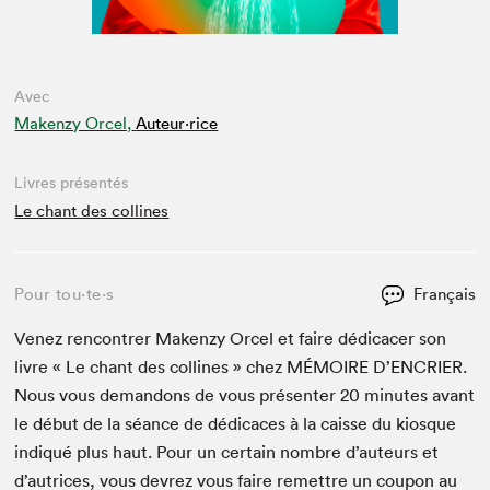
Avec
Makenzy Orcel,
Auteur·rice
Livres présentés
Le chant des collines
Pour tou⋅te⋅s
Français
Venez ren­con­tr­er Maken­zy Orcel et faire dédi­cac­er son
livre « Le chant des collines » chez
MÉMOIRE
D’EN­CRIER.
Nous vous deman­dons de vous présen­ter
20
min­utes avant
le début de la séance de dédi­caces à la caisse du kiosque
indiqué plus haut. Pour un cer­tain nom­bre d’auteurs et
d’autrices, vous devrez vous faire remet­tre un coupon au