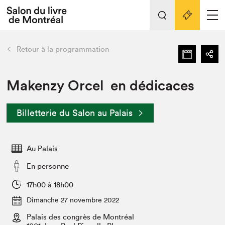
L'événement
Nos activités
retour
Retour à la programmation
Préparer sa visite au Salon
Liens pratiques
Makenzy Orcel en dédicaces
Préparer sa visite
Billetterie du Salon au Palais
Actualités
Salon au Palais
Au Palais
SLM PRO
Salon dans la ville et en ligne
En personne
Projets partenaires
17h00 à 18h00
Espace exposant⋅e⋅s
Dimanche 27 novembre 2022
Espace enseignant·e·s
Palais des congrès de Montréal