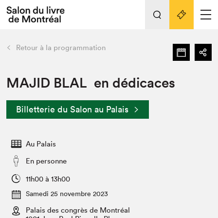
L'événement
Nos activités
retour
Retour à la programmation
Préparer sa visite au Salon
Liens pratiques
MAJID BLAL en dédicaces
Préparer sa visite
Billetterie du Salon au Palais
Actualités
Salon au Palais
Au Palais
SLM PRO
Salon dans la ville et en ligne
En personne
Projets partenaires
11h00 à 13h00
Espace exposant⋅e⋅s
Samedi 25 novembre 2023
Espace enseignant·e·s
Palais des congrès de Montréal