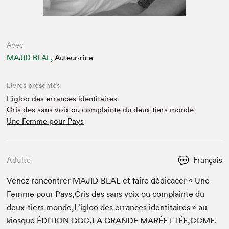
Avec
MAJID BLAL,
Auteur·rice
Livres présentés
L'igloo des errances identitaires
Cris des sans voix ou complainte du deux-tiers monde
Une Femme pour Pays
Adulte
Français
Venez ren­con­tr­er
MAJID
BLAL
et faire dédi­cac­er « Une
Femme pour Pays,Cris des sans voix ou com­plainte du
deux-tiers monde,L’igloo des errances iden­ti­taires » au
kiosque
ÉDI­TION
GGC
,
LA
GRANDE
MARÉE
LTÉE
,
CCME
.