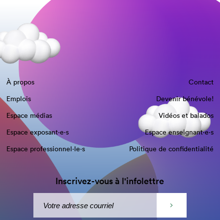
À propos
Contact
Emplois
Devenir bénévole!
Espace médias
Vidéos et balados
Espace exposant·e⋅s
Espace enseignant·e⋅s
Espace professionnel·le⋅s
Politique de confidentialité
Inscrivez-vous à l'infolettre