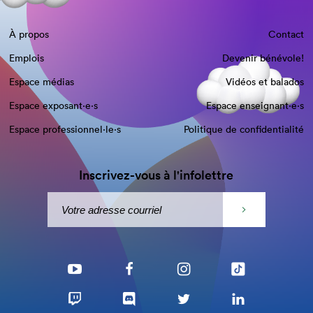
À propos
Contact
Emplois
Devenir bénévole!
Espace médias
Vidéos et balados
Espace exposant·e⋅s
Espace enseignant·e⋅s
Espace professionnel·le⋅s
Politique de confidentialité
Inscrivez-vous à l'infolettre