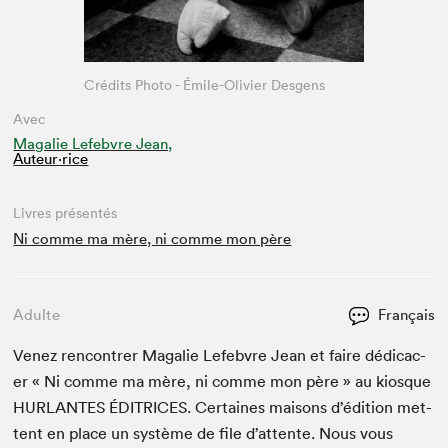
Crédits Photo - Émile-Olivier Desgens
Avec
Magalie Lefebvre Jean,
Auteur·rice
Livres présentés
Ni comme ma mère, ni comme mon père
Adulte
Français
Venez ren­con­tr­er Mag­a­lie Lefeb­vre Jean et faire dédi­cac­
er « Ni comme ma mère, ni comme mon père » au kiosque
HURLANTES
ÉDITRI­CES
. Cer­taines maisons d’édi­tion met­
tent en place un sys­tème de file d’at­tente. Nous vous