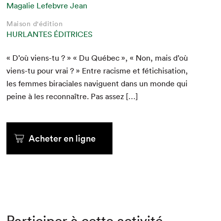
Magalie Lefebvre Jean
Maison d'édition
HURLANTES ÉDITRICES
« D’où viens-tu ? » « Du Québec », « Non, mais d’où
viens-tu pour vrai ? » Entre racisme et fétichi­sa­tion,
les femmes bira­ciales nav­iguent dans un monde qui
peine à les recon­naître. Pas assez […]
Acheter en ligne
Participer à cette activité