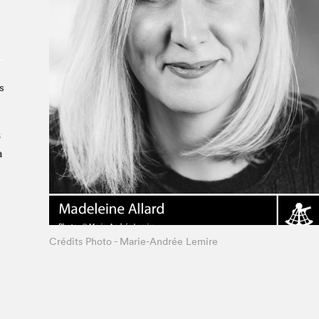
À propos du Salon
Liste des exposant·e·s
Liste des auteur·rice·s
s
s
a
Crédits Photo - Marie-Andrée Lemire