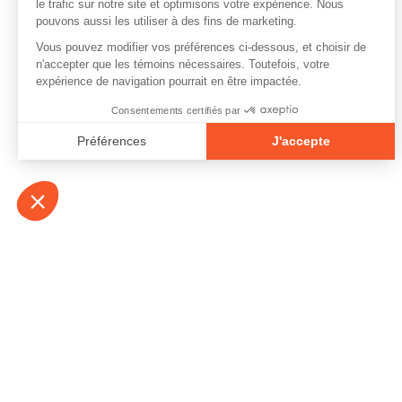
À propos
Contact
Emplois
Devenir bénévo
Espace médias
Vidéos et balad