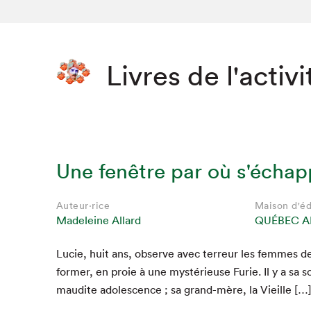
Livres de l'activi
Une fenêtre par où s'échap
Auteur·rice
Maison d'éd
Madeleine Allard
QUÉBEC A
Lucie, huit ans, observe avec ter­reur les femmes de
former, en proie à une mys­térieuse Furie. Il y a sa
mau­dite ado­les­cence ; sa grand-mère, la Vieille […