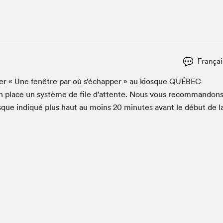
Espace ado | Lis-moi MTL
Espace des tout-petits
Espace Radio-Canada
La cabane à culture
Françai
La Maison des libraires
Le Salon dans ta classe
c­er « Une fenêtre par où s’échap­per » au kiosque
QUÉBEC
en place un sys­tème de file d’at­tente. Nous vous recom­man­don
Liseur Public
osque indiqué plus haut au moins
20
min­utes avant le début de l
Matinées scolaires Hydro-Québec
Narra
Vitrine du Festival littéraire international Metropolis
bleu au SLM