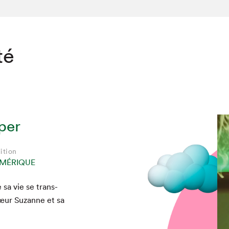
té
per
ition
MÉRIQUE
 sa vie se trans­
 sœur Suzanne et sa
]