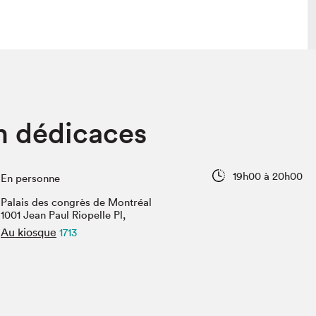
lais
Salon dans la ville et en ligne
n dédicaces
tion
Programmation dans la ville
colaires Hydro-Québec
Programmation en ligne
Vidéos et balados
19h00 à 20h00
En personne
xposant·e·s
Palais des congrès de Montréal
teur·rice·s
1001 Jean Paul Riopelle Pl,
Au kiosque
1713