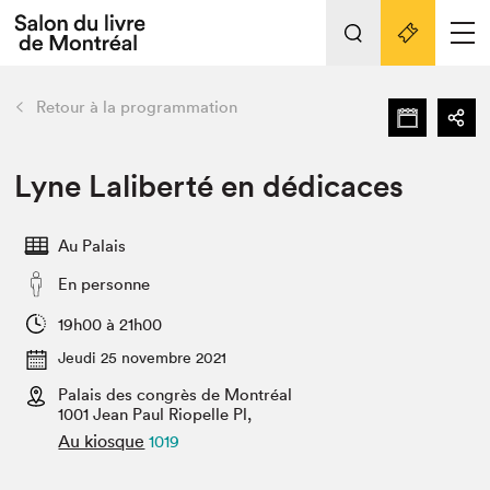
L'événement
Nos activités
retour
Retour à la programmation
Préparer sa visite au Salon
Liens pratiques
Lyne Laliberté en dédicaces
Préparer sa visite
Au Palais
Actualités
En personne
Salon au Palais
SLM PRO
19h00 à 21h00
Salon dans la ville et en ligne
Jeudi 25 novembre 2021
Palais des congrès de Montréal
Projets partenaires
Espace exposant⋅e⋅s
1001 Jean Paul Riopelle Pl,
Au kiosque
1019
Espace enseignant·e·s