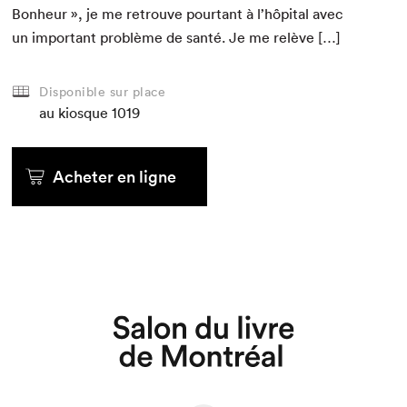
Bon­heur », je me retrou­ve pour­tant à l’hôpital avec
un impor­tant prob­lème de san­té. Je me relève […]
Disponible sur place
au kiosque
1019
Acheter en ligne
Que cherchez-vous?