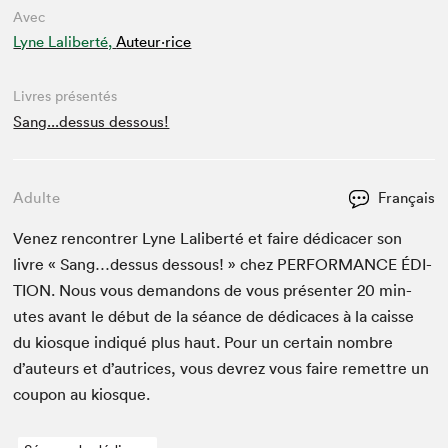
Avec
Lyne Laliberté,
Auteur·rice
Livres présentés
Sang...dessus dessous!
Adulte
Français
Venez ren­con­tr­er Lyne Lal­ib­erté et faire dédi­cac­er son
livre « Sang…dessus dessous! » chez
PER­FOR­MANCE
ÉDI­
TION
. Nous vous deman­dons de vous présen­ter
20
min­
utes avant le début de la séance de dédi­caces à la caisse
du kiosque indiqué plus haut. Pour un cer­tain nom­bre
d’auteurs et d’autrices, vous devrez vous faire remet­tre un
coupon au kiosque.