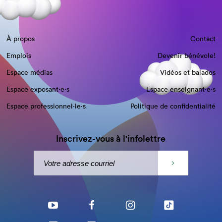
À propos
Contact
Emplois
Devenir bénévole!
Espace médias
Vidéos et balados
Espace exposant·e⋅s
Espace enseignant·e⋅s
Espace professionnel·le⋅s
Politique de confidentialité
Inscrivez-vous à l'infolettre