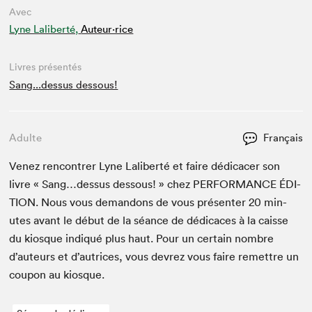
Avec
Lyne Laliberté,
Auteur·rice
Livres présentés
Sang...dessus dessous!
Adulte
Français
Venez ren­con­tr­er Lyne Lal­ib­erté et faire dédi­cac­er son
livre « Sang…dessus dessous! » chez
PER­FOR­MANCE
ÉDI­
TION
. Nous vous deman­dons de vous présen­ter
20
min­
utes avant le début de la séance de dédi­caces à la caisse
du kiosque indiqué plus haut. Pour un cer­tain nom­bre
d’auteurs et d’autrices, vous devrez vous faire remet­tre un
coupon au kiosque.