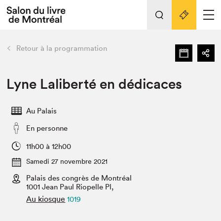
L'événement
Nos activités
retour
Retour à la programmation
Préparer sa visite au Salon
Liens pratiques
Lyne Laliberté en dédicaces
Préparer sa visite
Au Palais
Actualités
En personne
Salon au Palais
SLM PRO
11h00 à 12h00
Salon dans la ville et en ligne
Samedi 27 novembre 2021
Palais des congrès de Montréal
Projets partenaires
Espace exposant⋅e⋅s
1001 Jean Paul Riopelle Pl,
Au kiosque
1019
Espace enseignant·e·s