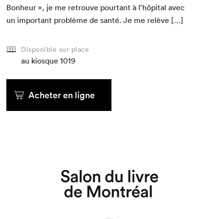
Bon­heur », je me retrou­ve pour­tant à l’hôpital avec
un impor­tant prob­lème de san­té. Je me relève […]
Disponible sur place
au kiosque
1019
Acheter en ligne
Que cherchez-vous?