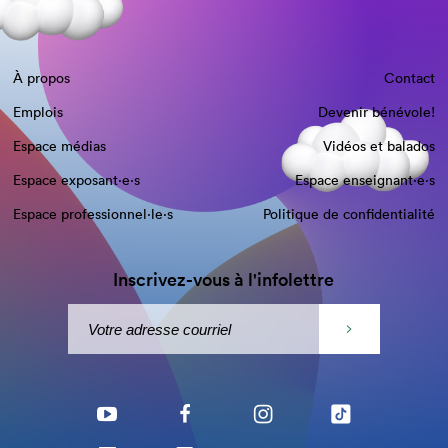
À propos
Contact
Emplois
Devenir bénévole!
Espace médias
Vidéos et balados
Espace exposant·e⋅s
Espace enseignant·e⋅s
Espace professionnel·le⋅s
Politique de confidentialité
Inscrivez-vous à l'infolettre