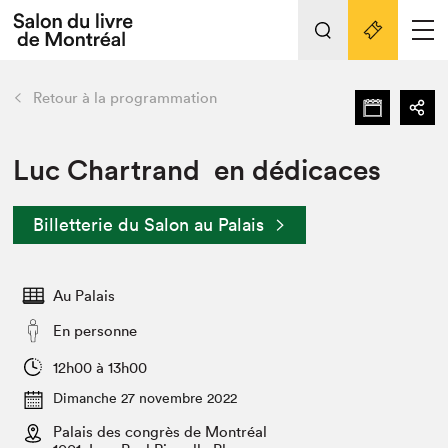
L'événement
Nos activités
retour
Retour à la programmation
Préparer sa visite au Salon
Liens pratiques
Luc Chartrand en dédicaces
Préparer sa visite
Billetterie du Salon au Palais
Actualités
Salon au Palais
Au Palais
SLM PRO
Salon dans la ville et en ligne
En personne
Projets partenaires
12h00 à 13h00
Espace exposant⋅e⋅s
Dimanche 27 novembre 2022
Espace enseignant·e·s
Palais des congrès de Montréal