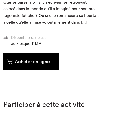
Que se passerait-il si un écrivain se retrou­vait
coincé dans le monde qu’il a imag­iné pour son pro­
tag­o­niste fétiche ? Ou si une roman­cière se heur­tait
à celle qu’elle a mise volon­taire­ment dans […]
Disponible sur place
au kiosque
1113A
Acheter en ligne
Participer à cette activité