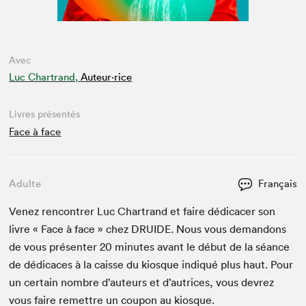
Avec
Luc Chartrand,
Auteur·rice
Livres présentés
Face à face
Adulte
Français
Venez ren­con­tr­er Luc Char­trand et faire dédi­cac­er son
livre « Face à face » chez
DRUIDE
. Nous vous deman­dons
de vous présen­ter
20
min­utes avant le début de la séance
de dédi­caces à la caisse du kiosque indiqué plus haut. Pour
un cer­tain nom­bre d’auteurs et d’autrices, vous devrez
vous faire remet­tre un coupon au kiosque.