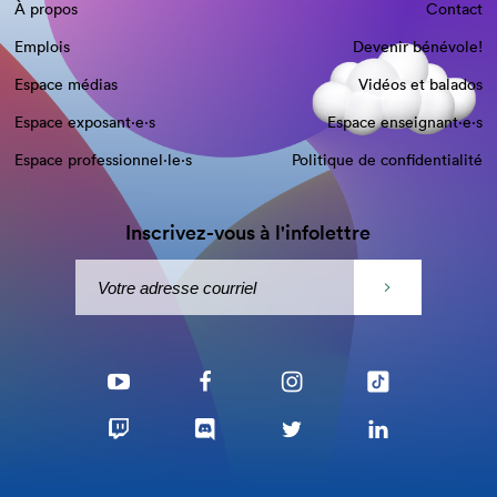
À propos
Contact
Emplois
Devenir bénévole!
Espace médias
Vidéos et balados
Espace exposant·e⋅s
Espace enseignant·e⋅s
Espace professionnel·le⋅s
Politique de confidentialité
Inscrivez-vous à l'infolettre