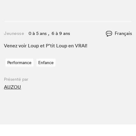
Jeunesse
0 à 5 ans , 6 à 9 ans
Français
Venez voir Loup et P’tit Loup en
VRAI
!
Performance
Enfance
Présenté par
AUZOU