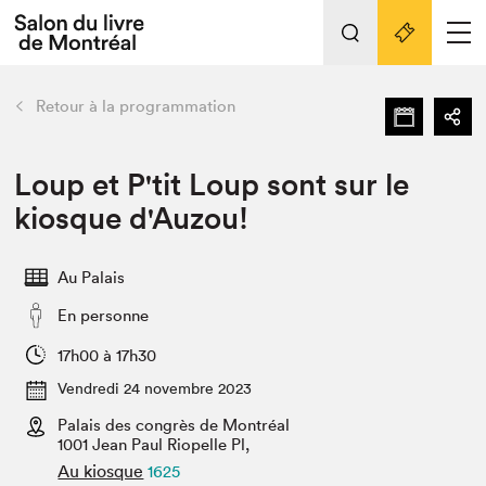
L'événement
Nos activités
retour
Retour à la programmation
Préparer sa visite au Salon
Liens pratiques
Loup et P'tit Loup sont sur le
kiosque d'Auzou!
Préparer sa visite
Actualités
Au Palais
Salon au Palais
En personne
SLM PRO
Salon dans la ville et en ligne
17h00 à 17h30
Vendredi 24 novembre 2023
Projets partenaires
Espace exposant⋅e⋅s
Palais des congrès de Montréal
1001 Jean Paul Riopelle Pl,
Espace enseignant·e·s
Au kiosque
1625