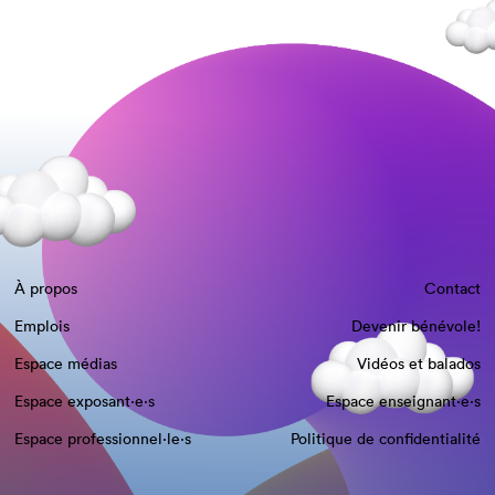
À propos
Contact
Emplois
Devenir bénévole!
Espace médias
Vidéos et balados
Espace exposant·e⋅s
Espace enseignant·e⋅s
Espace professionnel·le⋅s
Politique de confidentialité