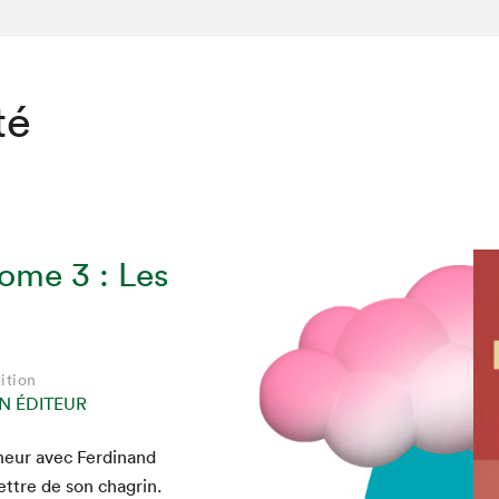
té
tome 3 : Les
ition
N ÉDITEUR
­heur avec Fer­di­nand
­tre de son cha­grin.