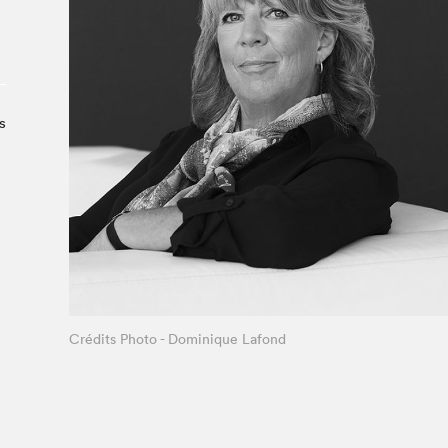
À propos du Salon
Liste des exposant·e·s
Liste des auteur·rice·s
s
Crédits Photo - Dominique Lafond