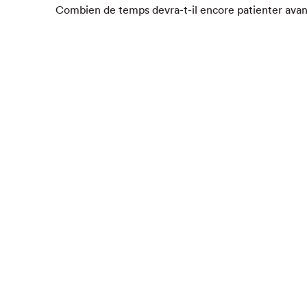
Com­bi­en de temps devra-t-il encore patien­ter ava
Que cher