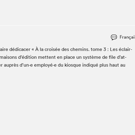
Espace ado | Lis-moi MTL
Espace des tout-petits
Espace Radio-Canada
La cabane à culture
Françai
La Maison des libraires
Le Salon dans ta classe
 faire dédi­cac­er « À la croisée des chemins. tome
3
: Les éclair­
 maisons d’édi­tion met­tent en place un sys­tème de file d’at­
Liseur Public
er auprès d’un·e employé·e du kiosque indiqué plus haut au
Matinées scolaires Hydro-Québec
Narra
Vitrine du Festival littéraire international Metropolis
bleu au SLM