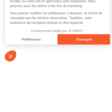
À propos
Contact
Emplois
Devenir bénévo
Espace médias
Vidéos et balad