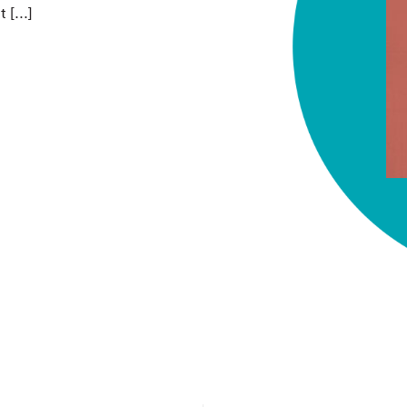
nt […]
chez-vous?