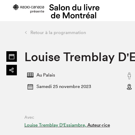
Retour à la programmation
Préparer sa visite
Salon au Pa
Louise Tremblay D'
Horaires et tarifs
Programma
Plan du Salon
Matinées s
Se rendre au Salon
SLM PRO
Au Palais
Accessibilité
Liste des e
Samedi 25 novembre 2023
Restauration
Liste des au
Code de conduite
Avec
Projets partenaires
Louise Tremblay D'Essiambre,
Auteur·rice