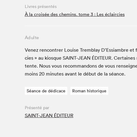
Café La Presse
Livres présentés
Espace Côte-des-Neiges
À la croisée des chemins. tome 3 : Les éclaircies
Espace jeunesse présenté par Desjardins
Espace Zines
Adulte
La lecture en cadeau
Le grand jeu de lecture à voix haute du Salon du livre
Venez ren­con­tr­er Louise Trem­blay D’Es­si­ambre et
de Montréal
cies » au kiosque
SAINT-JEAN
ÉDI­TEUR
. Cer­taines
Lettres québécoises au Salon
tente. Nous vous recom­man­dons de vous ren­seign­
Louisiane enracinée et branchée
moins
20
min­utes avant le début de la séance.
Mur des illustrateur·rice·s
SLM PRO
Séance de dédicace
Roman historique
Zone Manga
Présenté par
SAINT-JEAN ÉDITEUR