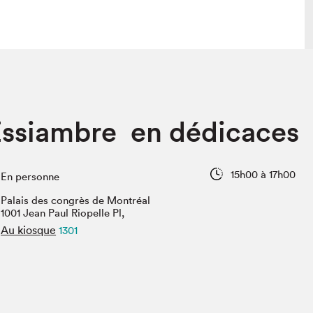
lais
Salon dans la ville et en ligne
Essiambre en dédicaces
tion
Programmation dans la ville
colaires Hydro-Québec
Programmation en ligne
Vidéos et balados
15h00 à 17h00
En personne
xposant·e·s
Palais des congrès de Montréal
teur·rice·s
1001 Jean Paul Riopelle Pl,
Au kiosque
1301