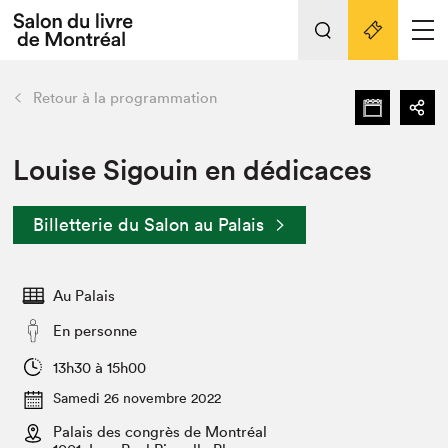
L'événement
Nos activités
retour
Retour à la programmation
Préparer sa visite au Salon
Liens pratiques
Louise Sigouin en dédicaces
Préparer sa visite
Billetterie du Salon au Palais
Actualités
Salon au Palais
Au Palais
SLM PRO
Salon dans la ville et en ligne
En personne
Projets partenaires
13h30 à 15h00
Espace exposant⋅e⋅s
Samedi 26 novembre 2022
Espace enseignant·e·s
Palais des congrès de Montréal