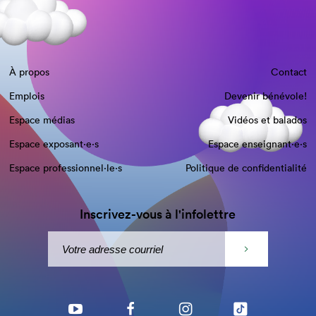
À propos
Contact
Emplois
Devenir bénévole!
Espace médias
Vidéos et balados
Espace exposant·e⋅s
Espace enseignant·e⋅s
Espace professionnel·le⋅s
Politique de confidentialité
Inscrivez-vous à l'infolettre