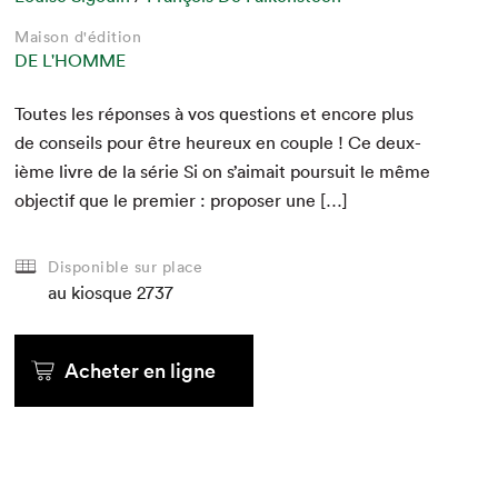
Maison d'édition
DE L'HOMME
Toutes les répons­es à vos ques­tions et encore plus
de con­seils pour être heureux en cou­ple ! Ce deux­
ième livre de la série Si on s’aimait pour­suit le même
objec­tif que le pre­mier : pro­pos­er une […]
Disponible sur place
au kiosque
2737
Acheter en ligne