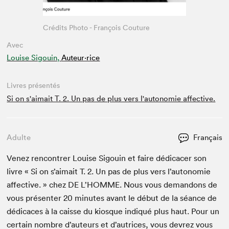
Crédits Photo - François Couture
Avec
Louise Sigouin,
Auteur·rice
Livres présentés
Si on s'aimait T. 2. Un pas de plus vers l'autonomie affective.
Adulte
Français
Venez ren­con­tr­er Louise Sigouin et faire dédi­cac­er son
livre « Si on s’aimait T.
2
. Un pas de plus vers l’au­tonomie
affec­tive. » chez
DE
L’HOMME. Nous vous deman­dons de
vous présen­ter
20
min­utes avant le début de la séance de
dédi­caces à la caisse du kiosque indiqué plus haut. Pour un
cer­tain nom­bre d’auteurs et d’autrices, vous devrez vous