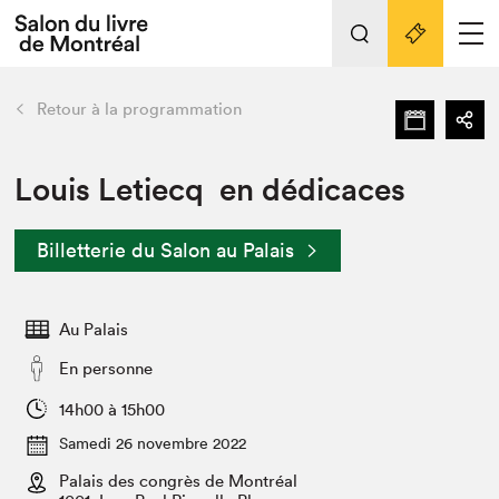
L'événement
Nos activités
retour
Retour à la programmation
Préparer sa visite au Salon
Liens pratiques
Louis Letiecq en dédicaces
Préparer sa visite
Billetterie du Salon au Palais
Actualités
Salon au Palais
Au Palais
SLM PRO
Salon dans la ville et en ligne
En personne
Projets partenaires
14h00 à 15h00
Espace exposant⋅e⋅s
Samedi 26 novembre 2022
Espace enseignant·e·s
Palais des congrès de Montréal