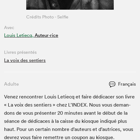
Crédits Photo - Selfie
Avec
Louis Letiecq,
Auteur·rice
Livres présentés
La voix des sentiers
Adulte
Français
Venez ren­con­tr­er Louis Letiecq et faire dédi­cac­er son livre
« La voix des sen­tiers » chez L’IN­DEX. Nous vous deman­
dons de vous présen­ter
20
min­utes avant le début de la
séance de dédi­caces à la caisse du kiosque indiqué plus
haut. Pour un cer­tain nom­bre d’auteurs et d’autrices, vous
devrez vous faire remet­tre un coupon au kiosque.