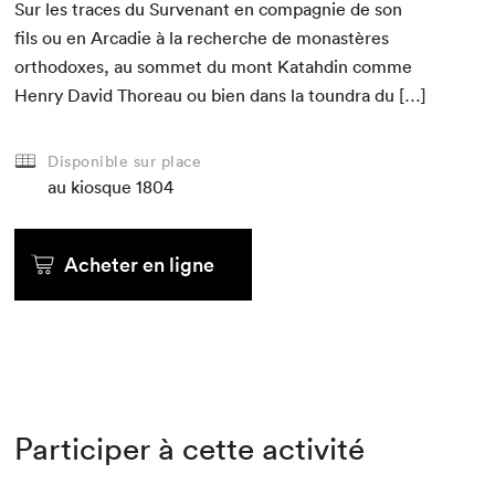
Sur les traces du Sur­venant en com­pag­nie de son
fils ou en Arcadie à la recherche de monastères
ortho­dox­es, au som­met du mont Katahdin comme
Hen­ry David Thore­au ou bien dans la toundra du […]
Disponible sur place
au kiosque
1804
Acheter en ligne
Participer à cette activité