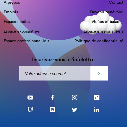
À propos
Contact
Emplois
Devenir bénévole!
Espace médias
Vidéos et balados
Espace exposant·e⋅s
Espace enseignant·e⋅s
Espace professionnel·le⋅s
Politique de confidentialité
Inscrivez-vous à l'infolettre