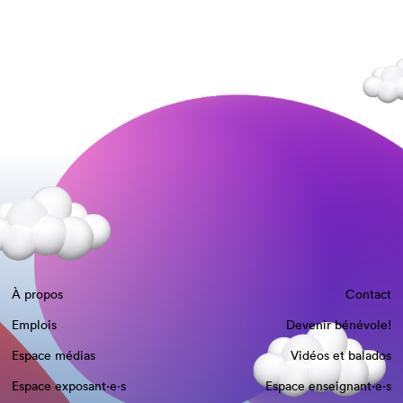
À propos
Contact
Emplois
Devenir bénévole!
Espace médias
Vidéos et balados
Espace exposant·e⋅s
Espace enseignant·e⋅s