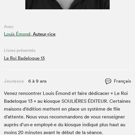
Avec
Louis Émond,
Auteur·rice
Livres présentés
Le Roi Badeloque 13
Jeunesse
6 à 9 ans
Français
Venez ren­con­tr­er Louis Émond et faire dédi­cac­er « Le Roi
Bade­loque
13
» au kiosque
SOULIÈRES
ÉDI­TEUR
. Cer­taines
maisons d’édi­tion met­tent en place un sys­tème de file
d’at­tente. Nous vous recom­man­dons de vous ren­seign­er
auprès d’un·e employé·e du kiosque indiqué plus haut au
moins
20
min­utes avant le début de la séance.