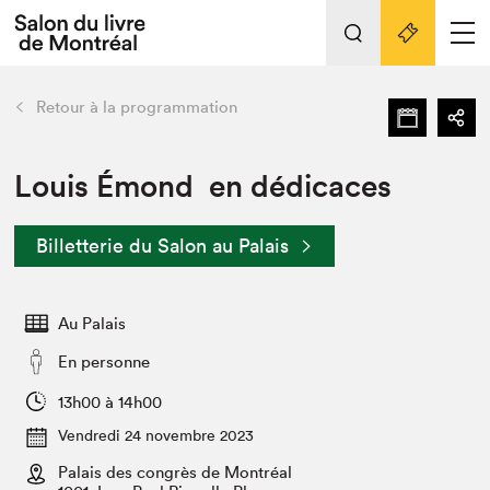
L'événement
Nos activités
retour
Retour à la programmation
Préparer sa visite au Salon
Liens pratiques
Louis Émond en dédicaces
Préparer sa visite
Billetterie du Salon au Palais
Actualités
Salon au Palais
Au Palais
SLM PRO
Salon dans la ville et en ligne
En personne
Projets partenaires
13h00 à 14h00
Espace exposant⋅e⋅s
Vendredi 24 novembre 2023
Espace enseignant·e·s
Palais des congrès de Montréal