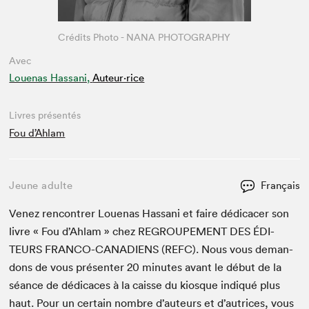
Crédits Photo - NANA PHOTOGRAPHY
Avec
Louenas Hassani,
Auteur·rice
Livres présentés
Fou d’Ahlam
Jeune adulte
Français
Venez ren­con­tr­er Loue­nas Has­sani et faire dédi­cac­er son
livre « Fou d’Ahlam » chez
REGROUPE­MENT
DES
ÉDI­
TEURS
FRAN­CO-CANA­DI­ENS
(
REFC
). Nous vous deman­
dons de vous présen­ter
20
min­utes avant le début de la
séance de dédi­caces à la caisse du kiosque indiqué plus
haut. Pour un cer­tain nom­bre d’auteurs et d’autrices, vous