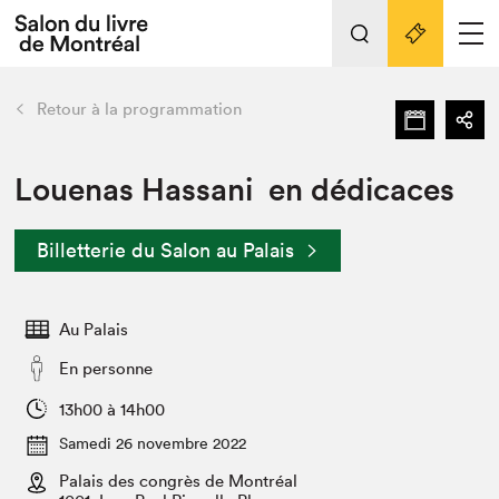
L'événement
Nos activités
retour
Retour à la programmation
Préparer sa visite au Salon
Liens pratiques
Louenas Hassani en dédicaces
Préparer sa visite
Billetterie du Salon au Palais
Actualités
Salon au Palais
Au Palais
SLM PRO
Salon dans la ville et en ligne
En personne
Projets partenaires
13h00 à 14h00
Espace exposant⋅e⋅s
Samedi 26 novembre 2022
Espace enseignant·e·s
Palais des congrès de Montréal