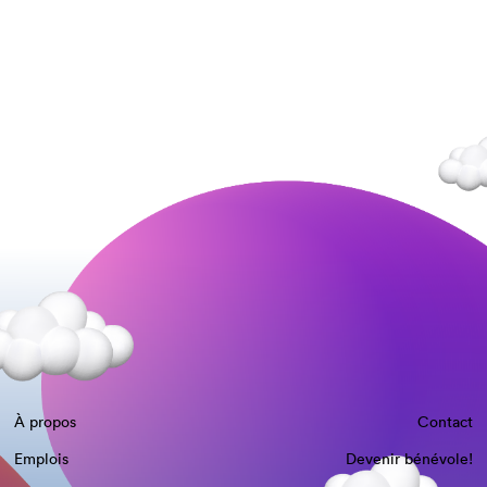
À propos
Contact
Emplois
Devenir bénévole!