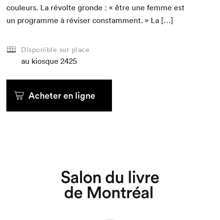
couleurs. La révolte gronde : « être une femme est
un pro­gramme à révis­er con­stam­ment. » La […]
Disponible sur place
au kiosque
2425
Acheter en ligne
Que cherchez-vous?