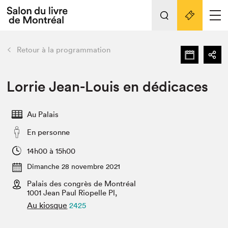
L'événement
Nos activités
retour
Retour à la programmation
Préparer sa visite au Salon
Liens pratiques
Lorrie Jean-Louis en dédicaces
Préparer sa visite
Au Palais
Actualités
En personne
Salon au Palais
SLM PRO
14h00 à 15h00
Salon dans la ville et en ligne
Dimanche 28 novembre 2021
Palais des congrès de Montréal
Projets partenaires
Espace exposant⋅e⋅s
1001 Jean Paul Riopelle Pl,
Au kiosque
2425
Espace enseignant·e·s