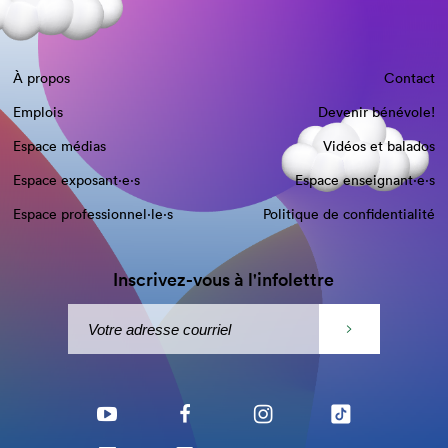
À propos
Contact
Emplois
Devenir bénévole!
Espace médias
Vidéos et balados
Espace exposant·e⋅s
Espace enseignant·e⋅s
Espace professionnel·le⋅s
Politique de confidentialité
Inscrivez-vous à l'infolettre