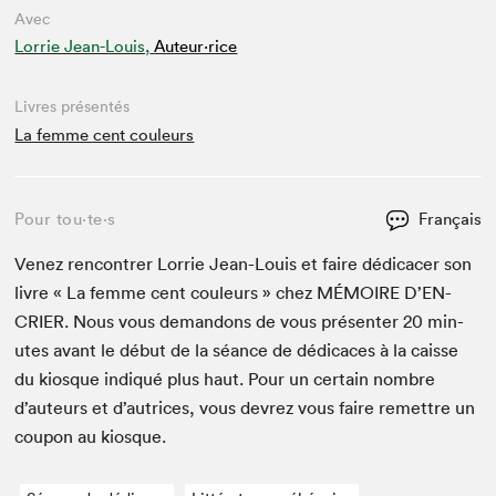
Avec
Lorrie Jean-Louis,
Auteur·rice
Livres présentés
La femme cent couleurs
Pour tou⋅te⋅s
Français
Venez ren­con­tr­er Lor­rie Jean-Louis et faire dédi­cac­er son
livre « La femme cent couleurs » chez
MÉMOIRE
D’EN­
CRIER. Nous vous deman­dons de vous présen­ter
20
min­
utes avant le début de la séance de dédi­caces à la caisse
du kiosque indiqué plus haut. Pour un cer­tain nom­bre
d’auteurs et d’autrices, vous devrez vous faire remet­tre un
coupon au kiosque.