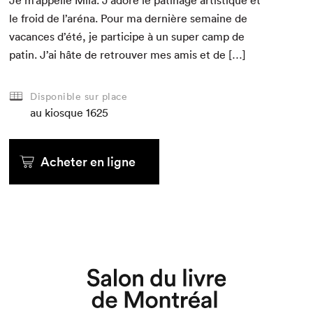
Je m’appelle Mila. J’adore le pati­nage artis­tique et
le froid de l’aréna. Pour ma dernière semaine de
vacances d’été, je par­ticipe à un super camp de
patin. J’ai hâte de retrou­ver mes amis et de […]
Disponible sur place
au kiosque
1625
Acheter en ligne
Que cherchez-vous?