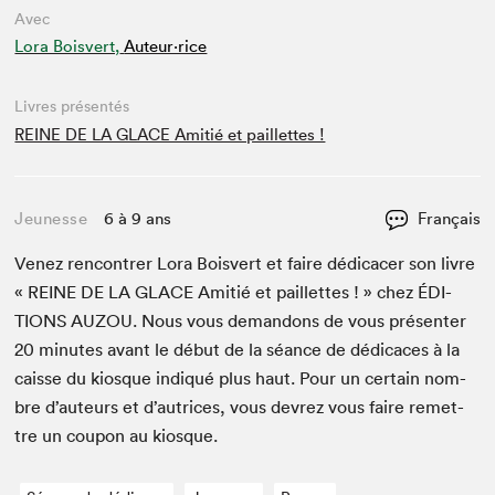
Avec
Lora Boisvert,
Auteur·rice
Livres présentés
REINE DE LA GLACE Amitié et paillettes !
Jeunesse
6 à 9 ans
Français
Venez ren­con­tr­er Lora Boisvert et faire dédi­cac­er son livre
«
REINE
DE
LA
GLACE
Ami­tié et pail­lettes ! » chez
ÉDI­
TIONS
AUZOU
. Nous vous deman­dons de vous présen­ter
20
min­utes avant le début de la séance de dédi­caces à la
caisse du kiosque indiqué plus haut. Pour un cer­tain nom­
bre d’auteurs et d’autrices, vous devrez vous faire remet­
tre un coupon au kiosque.