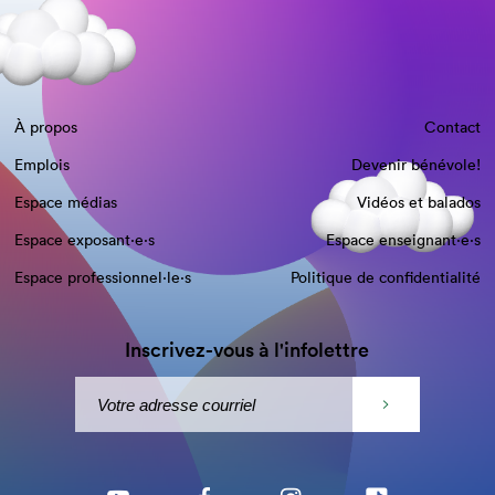
À propos
Contact
Emplois
Devenir bénévole!
Espace médias
Vidéos et balados
Espace exposant·e⋅s
Espace enseignant·e⋅s
Espace professionnel·le⋅s
Politique de confidentialité
Inscrivez-vous à l'infolettre