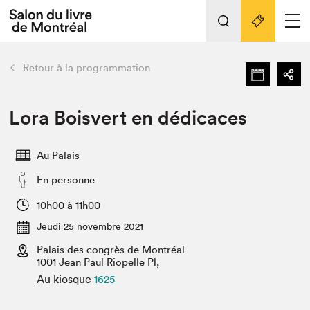
L'événement
Nos activités
retour
Retour à la programmation
Préparer sa visite au Salon
Liens pratiques
Lora Boisvert en dédicaces
Préparer sa visite
Au Palais
Actualités
En personne
Salon au Palais
SLM PRO
10h00 à 11h00
Salon dans la ville et en ligne
Jeudi 25 novembre 2021
Palais des congrès de Montréal
Projets partenaires
Espace exposant⋅e⋅s
1001 Jean Paul Riopelle Pl,
Au kiosque
1625
Espace enseignant·e·s