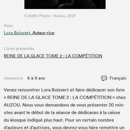
Crédits Photo - Auzou, 2021
Avec
Lora Boisvert,
Auteur·rice
Livres présentés
REINE DE LA GLACE TOME 2 : LA COMPÉTITION
Jeunesse
6 à 9 ans
Français
Venez ren­con­tr­er Lora Boisvert et faire dédi­cac­er son livre
«
REINE
DE
LA
GLACE
TOME
2
:
LA
COM­PÉTI­TION
» chez
AUZOU
. Nous vous deman­dons de vous présen­ter
20
min­
utes avant le début de la séance de dédi­caces à la caisse
du kiosque indiqué plus haut. Pour un cer­tain nom­bre
d’auteurs et d’autrices, vous devrez vous faire remet­tre un