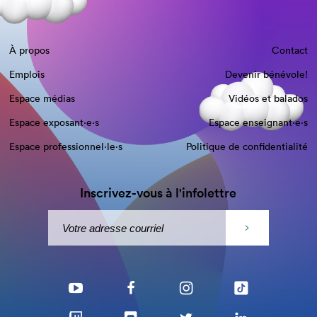
À propos
Contact
Emplois
Devenir bénévole!
Espace médias
Vidéos et balados
Espace exposant·e⋅s
Espace enseignant·e⋅s
Espace professionnel·le⋅s
Politique de confidentialité
Inscrivez-vous à l'infolettre