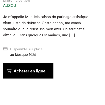
Maison d'édition
AUZOU
Je m’appelle Mila. Ma sai­son de pati­nage artis­tique
vient juste de débuter. Cette année, ma coach
souhaite que je réus­sisse mon axel. Ce saut est si
dif­fi­cile ! Dans quelques semaines, une […]
Disponible sur place
au kiosque
1625
Acheter en ligne