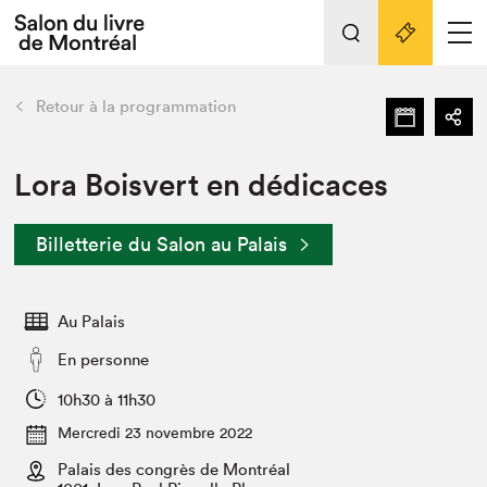
L'événement
Nos activités
retour
Retour à la programmation
Préparer sa visite au Salon
Liens pratiques
Lora Boisvert en dédicaces
Préparer sa visite
Billetterie du Salon au Palais
Actualités
Salon au Palais
Au Palais
SLM PRO
Salon dans la ville et en ligne
En personne
Projets partenaires
10h30 à 11h30
Espace exposant⋅e⋅s
Mercredi 23 novembre 2022
Espace enseignant·e·s
Palais des congrès de Montréal