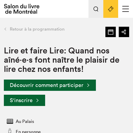
L'événement
Nos activités
retour
Retour à la programmation
Préparer sa visite au Salon
Liens pratiques
Lire et faire Lire: Quand nos
aîné·e·s font naître le plaisir de
Préparer sa visite
lire chez nos enfants!
Actualités
Salon au Palais
Découvrir comment participer
SLM PRO
Salon dans la ville et en ligne
S'inscrire
Projets partenaires
Espace exposant⋅e⋅s
Au Palais
Espace enseignant·e·s
En personne