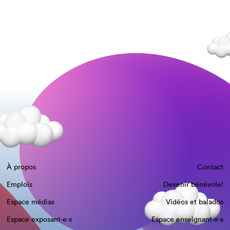
À propos
Contact
Emplois
Devenir bénévole!
Espace médias
Vidéos et balados
Espace exposant·e⋅s
Espace enseignant·e⋅s