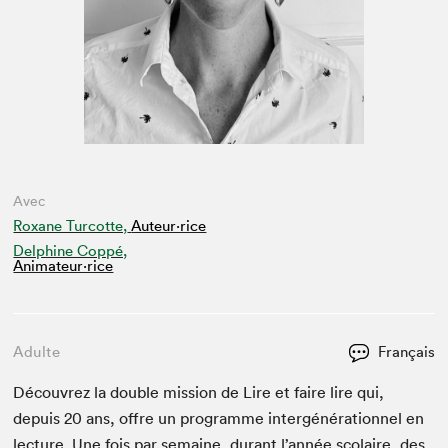
Avec
Roxane Turcotte,
Auteur·rice
Delphine Coppé,
Animateur⋅rice
Adulte
Français
Décou­vrez la dou­ble mis­sion de Lire et faire lire qui,
depuis
20
ans, offre un pro­gramme intergénéra­tionnel en
lec­ture. Une fois par semaine, durant l’année sco­laire, des