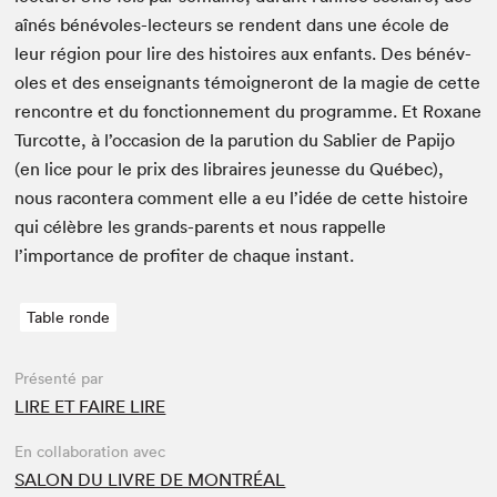
aînés bénév­oles-lecteurs se ren­dent dans une école de
leur région pour lire des his­toires aux enfants. Des bénév­
oles et des enseignants témoigneront de la magie de cette
ren­con­tre et du fonc­tion­nement du pro­gramme. Et Rox­ane
Tur­cotte, à l’occasion de la paru­tion du Sabli­er de Papi­jo
(en lice pour le prix des libraires jeunesse du Québec),
nous racon­tera com­ment elle a eu l’idée de cette his­toire
qui célèbre les grands-par­ents et nous rap­pelle
l’importance de prof­iter de chaque instant.
Table ronde
Présenté par
LIRE ET FAIRE LIRE
En collaboration avec
SALON DU LIVRE DE MONTRÉAL