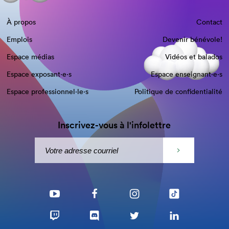
À propos
Contact
Emplois
Devenir bénévole!
Espace médias
Vidéos et balados
Espace exposant·e⋅s
Espace enseignant·e⋅s
Espace professionnel·le⋅s
Politique de confidentialité
Inscrivez-vous à l'infolettre