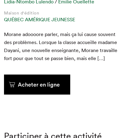
Lidia-Ntombo Lulendo
/
Emilie Ouellette
Maison d'édition
QUÉBEC AMÉRIQUE JEUNESSE
Morane adoooore par­ler, mais ça lui cause sou­vent
des prob­lèmes. Lorsque la classe accueille madame
Dayani, une nou­velle enseignante, Morane tra­vaille
fort pour que tout se passe bien, mais elle […]
Acheter en ligne
Participer à cette activité