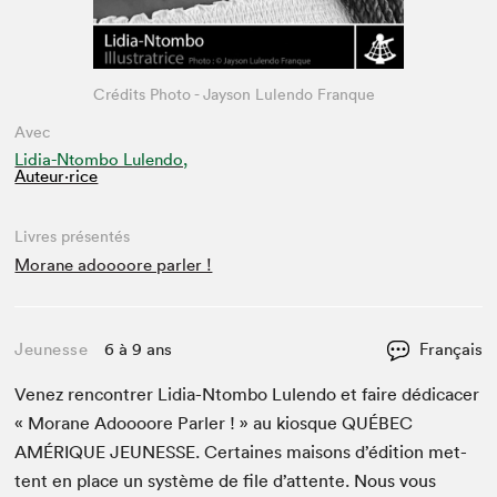
Crédits Photo - Jayson Lulendo Franque
Avec
Lidia-Ntombo Lulendo,
Auteur·rice
Livres présentés
Morane adoooore parler !
Jeunesse
6 à 9 ans
Français
Venez ren­con­tr­er Lidia-Ntombo Lulen­do et faire dédi­cac­er
« Morane Adoooore Par­ler ! » au kiosque
QUÉBEC
AMÉRIQUE
JEUNESSE
. Cer­taines maisons d’édi­tion met­
tent en place un sys­tème de file d’at­tente. Nous vous