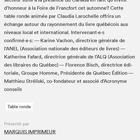
d’honneur à la Foire de Franc­fort cet automne? Cette
table ronde ani­mée par Clau­dia Larochelle offrira un
échange autour du ray­on­nement du livre québé­cois aux
niveaux local et inter­na­tion­al. Intervenant·e·s
confirmé·e·s: — Karine Vachon, direc­trice générale de
l’
ANEL
(Asso­ci­a­tion nationale des édi­teurs de livres) —
Kather­ine Fafard, direc­trice générale de l’
ALQ
(Asso­ci­a­tion
des libraires du Québec) — Flo­rence Bisch, direc­trice édi­
to­ri­ale, Groupe Homme, Prési­dente de Québec Édi­tion —
Matthieu Strélis­ki, co-fon­da­teur et asso­cié d’Acronyme
conseils
Table ronde
Présenté par
MARQUIS IMPRIMEUR