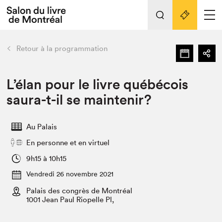
L'événement
Nos activités
retour
Retour à la programmation
Préparer sa visite au Salon
Liens pratiques
L’élan pour le livre québécois
saura-t-il se maintenir?
Préparer sa visite
Actualités
Au Palais
Salon au Palais
En personne et en virtuel
SLM PRO
Salon dans la ville et en ligne
9h15 à 10h15
Vendredi 26 novembre 2021
Projets partenaires
Espace exposant⋅e⋅s
Palais des congrès de Montréal
1001 Jean Paul Riopelle Pl,
Espace enseignant·e·s