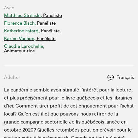
Avec
Matthieu Stréliski,
Panéliste
Florence Bisch,
Panéliste
Katherine Fafard,
Panéliste
Karine Vachon,
Panéliste
Claudia Larochelle,
Animateur⋅rice
Adulte
Français
La pandémie sem­ble avoir stim­ulé l’intérêt pour la lec­ture,
et plus pré­cisé­ment pour le livre québé­cois et les librairies
d’ici. Com­ment tir­er prof­it de cet engoue­ment pour l’achat
local? Qu’en est-il et que pou­vons-nous retir­er de la
grande cam­pagne sec­to­rielle Je lis québé­cois lancée en
octo­bre
2020
? Quelles retombées peut-on prévoir pour le
secteur suite à la présence du Cana­da en tant qu’invité