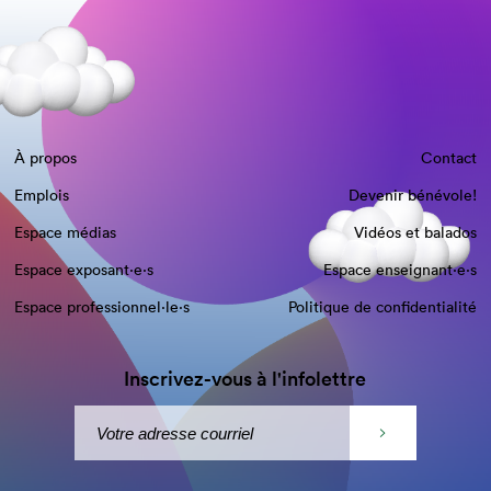
À propos
Contact
Emplois
Devenir bénévole!
Espace médias
Vidéos et balados
Espace exposant·e⋅s
Espace enseignant·e⋅s
Espace professionnel·le⋅s
Politique de confidentialité
Inscrivez-vous à l'infolettre