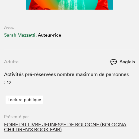
Avec
Sarah Mazzetti,
Auteur·rice
Adulte
Anglais
Activ­ités pré-réservées nom­bre max­i­mum de per­son­nes
:
12
Lecture publique
Présenté par
FOIRE DU LIVRE JEUNESSE DE BOLOGNE (BOLOGNA
CHILDREN’S BOOK FAIR)