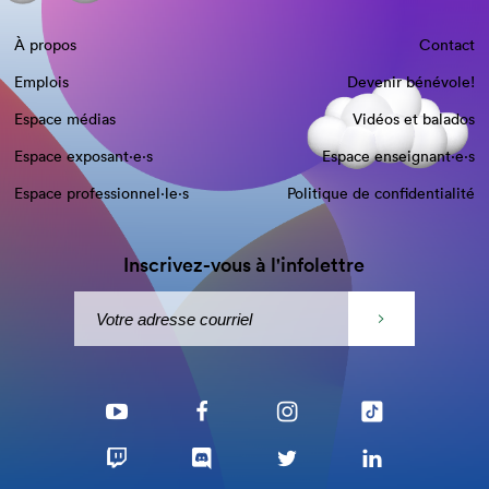
À propos
Contact
Emplois
Devenir bénévole!
Espace médias
Vidéos et balados
Espace exposant·e⋅s
Espace enseignant·e⋅s
Espace professionnel·le⋅s
Politique de confidentialité
Inscrivez-vous à l'infolettre