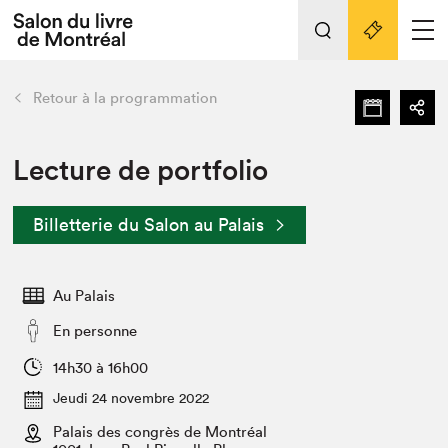
L'événement
Nos activités
retour
Retour à la programmation
Préparer sa visite au Salon
Liens pratiques
Lecture de portfolio
Préparer sa visite
Billetterie du Salon au Palais
Actualités
Salon au Palais
Au Palais
SLM PRO
Salon dans la ville et en ligne
En personne
Projets partenaires
14h30 à 16h00
Espace exposant⋅e⋅s
Jeudi 24 novembre 2022
Espace enseignant·e·s
Palais des congrès de Montréal