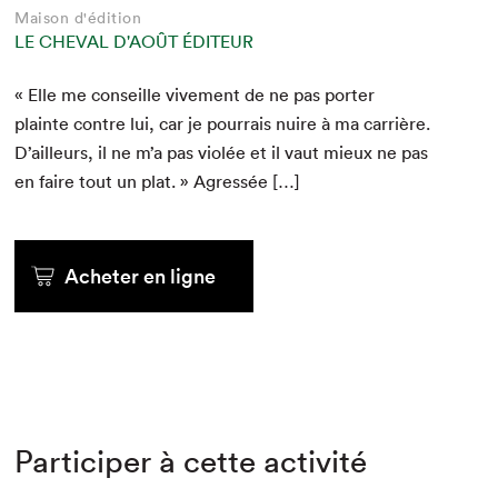
Maison d'édition
LE CHEVAL D'AOÛT ÉDITEUR
« Elle me con­seille vive­ment de ne pas porter
plainte con­tre lui, car je pour­rais nuire à ma car­rière.
D’ailleurs, il ne m’a pas vio­lée et il vaut mieux ne pas
en faire tout un plat. » Agressée […]
Acheter en ligne
Participer à cette activité