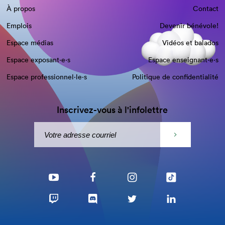
À propos
Contact
Emplois
Devenir bénévole!
Espace médias
Vidéos et balados
Espace exposant·e⋅s
Espace enseignant·e⋅s
Espace professionnel·le⋅s
Politique de confidentialité
Inscrivez-vous à l'infolettre