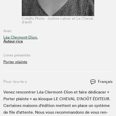
Crédits Photo - Justine Latour et Le Cheval
d'août
Avec
Léa Clermont-Dion,
Auteur·rice
Livres présentés
Porter plainte
Pour tou⋅te⋅s
Français
Venez ren­con­tr­er Léa Cler­mont-Dion et faire dédi­cac­er «
Porter plainte » au kiosque
LE
CHEVAL
D’AOÛT
ÉDI­TEUR
.
Cer­taines maisons d’édi­tion met­tent en place un sys­tème
de file d’at­tente. Nous vous recom­man­dons de vous ren­