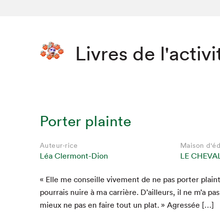
Livres de l'activi
Porter plainte
Auteur·rice
Maison d'éd
Léa Clermont-Dion
LE CHEVAL
« Elle me con­seille vive­ment de ne pas porter plainte
pour­rais nuire à ma car­rière. D’ailleurs, il ne m’a pas 
mieux ne pas en faire tout un plat. » Agressée […]