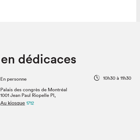
lais
Salon dans la ville et en ligne
en dédicaces
tion
Programmation dans la ville
colaires Hydro-Québec
Programmation en ligne
Vidéos et balados
10h30 à 11h30
En personne
xposant·e·s
Palais des congrès de Montréal
teur·rice·s
1001 Jean Paul Riopelle Pl,
Au kiosque
1712