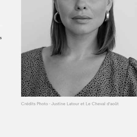
À propos du Salon
Liste des exposant·e·s
Liste des auteur·rice·s
s
Crédits Photo - Justine Latour et Le Cheval d'août