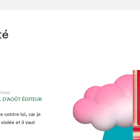
té
ition
 D'AOÛT ÉDITEUR
 con­tre lui, car je
vio­lée et il vaut