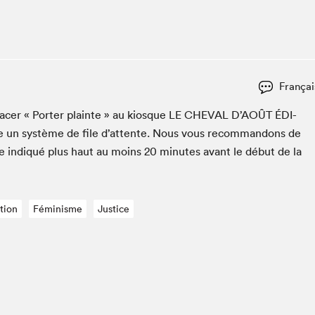
Espace ado | Lis-moi MTL
Espace des tout-petits
Espace Radio-Canada
La cabane à culture
Françai
La Maison des libraires
Le Salon dans ta classe
cac­er « Porter plainte » au kiosque
LE
CHEVAL
D’AOÛT
ÉDI­
ce un sys­tème de file d’at­tente. Nous vous recom­man­dons de
Liseur Public
ue indiqué plus haut au moins
20
min­utes avant le début de la
Matinées scolaires Hydro-Québec
Narra
Vitrine du Festival littéraire international Metropolis
bleu au SLM
tion
Féminisme
Justice