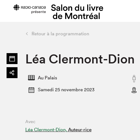
Retour à la programmation
Préparer sa visite
Salon au Pa
Léa Clermont-Dion 
Horaires et tarifs
Programma
Plan du Salon
Matinées s
Se rendre au Salon
SLM PRO
Au Palais
Accessibilité
Liste des e
Samedi 25 novembre 2023
Restauration
Liste des au
Code de conduite
Avec
Projets partenaires
Léa Clermont-Dion,
Auteur·rice