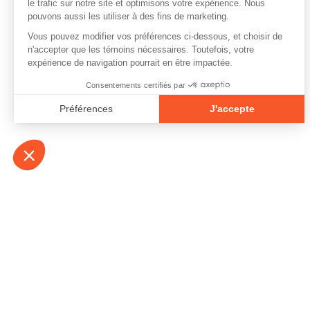
À propos
Contact
Emplois
Devenir bénévo
Espace médias
Vidéos et balad