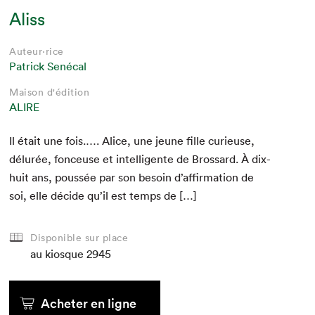
Aliss
Auteur·rice
Patrick Senécal
Maison d'édition
ALIRE
Il était une fois.…. Alice, une jeune fille curieuse,
délurée, fon­ceuse et intel­li­gente de Brossard. À dix-
huit ans, poussée par son besoin d’af­fir­ma­tion de
soi, elle décide qu’il est temps de […]
Disponible sur place
au kiosque
2945
Acheter en ligne