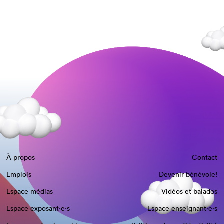
À propos
Contact
Emplois
Devenir bénévole!
Espace médias
Vidéos et balados
Espace exposant·e⋅s
Espace enseignant·e⋅s