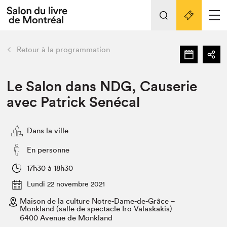
L'événement
Nos activités
retour
Retour à la programmation
Préparer sa visite au Salon
Liens pratiques
Le Salon dans NDG, Causerie
avec Patrick Senécal
Préparer sa visite
Actualités
Dans la ville
Salon au Palais
SLM PRO
En personne
Salon dans la ville et en ligne
17h30 à 18h30
Projets partenaires
Lundi 22 novembre 2021
Espace exposant⋅e⋅s
Maison de la culture Notre-Dame-de-Grâce –
Espace enseignant·e·s
Monkland (salle de spectacle Iro-Valaskakis)
6400 Avenue de Monkland