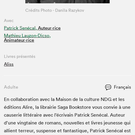
Crédits Photo - Danila Razykov
Avec
Patrick Senécal,
Auteur·rice
Mathieu Lauzon-Dicso,
Animateur⋅rice
Livres présentés
Aliss
Adulte
Français
En col­lab­o­ra­tion avec la Mai­son de la cul­ture
NDG
et les
édi­tions Alire, la librairie Saga Book­store vous con­vie à une
causerie lit­téraire avec l’écrivain Patrick Sené­cal. Auteur
d’une ving­taine de romans, nou­velles et livres jeunesse qui
allient ter­reur, sus­pense et fan­tas­tique, Patrick Sené­cal est