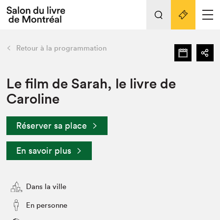
L'événement
Nos activités
retour
Retour à la programmation
Préparer sa visite au Salon
Liens pratiques
Le film de Sarah, le livre de
Caroline
Préparer sa visite
Actualités
Réserver sa place
Salon au Palais
SLM PRO
En savoir plus
Salon dans la ville et en ligne
Projets partenaires
Espace exposant⋅e⋅s
Dans la ville
Espace enseignant·e·s
En personne