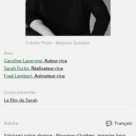
Crédits Photo - Marjorie Guindon
Avec
Caroline Lavergne,
Auteur·rice
Sarah Fortin,
Réalisateur·rice
Fred Lambert,
Animateur⋅rice
Livres présentés
Le film de Sarah
Adulte
Français
Sai­sis­sez votre chance : Nou­veau-Québec, pre­mier long