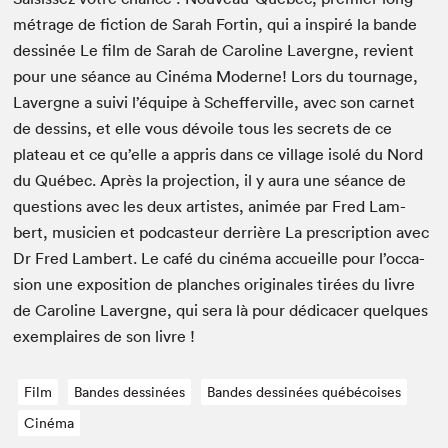
métrage de fic­tion de Sarah Fortin, qui a inspiré la bande
dess­inée Le film de Sarah de Car­o­line Lavergne, revient
pour une séance au Ciné­ma Mod­erne! Lors du tour­nage,
Lavergne a suivi l’équipe à Schef­ferville, avec son car­net
de dessins, et elle vous dévoile tous les secrets de ce
plateau et ce qu’elle a appris dans ce vil­lage isolé du Nord
du Québec. Après la pro­jec­tion, il y aura une séance de
ques­tions avec les deux artistes, ani­mée par Fred Lam­
bert, musi­cien et pod­cas­teur der­rière La pre­scrip­tion avec
Dr Fred Lam­bert. Le café du ciné­ma accueille pour l’oc­ca­
sion une expo­si­tion de planch­es orig­i­nales tirées du livre
de Car­o­line Lavergne, qui sera là pour dédi­cac­er quelques
exem­plaires de son livre !
Film
Bandes dessinées
Bandes dessinées québécoises
Cinéma