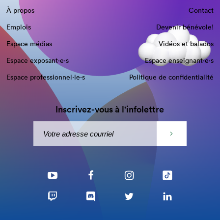
À propos
Contact
Emplois
Devenir bénévole!
Espace médias
Vidéos et balados
Espace exposant·e⋅s
Espace enseignant·e⋅s
Espace professionnel·le⋅s
Politique de confidentialité
Inscrivez-vous à l'infolettre