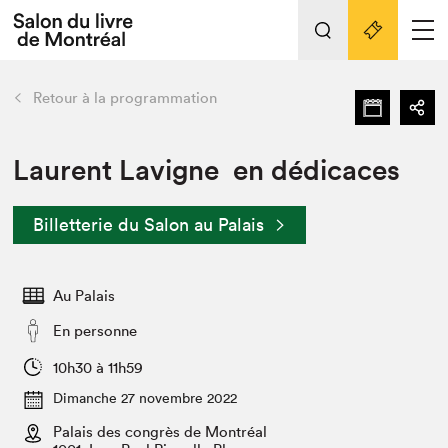
L'événement
Nos activités
retour
Retour à la programmation
Préparer sa visite au Salon
Liens pratiques
Laurent Lavigne en dédicaces
Préparer sa visite
Billetterie du Salon au Palais
Actualités
Salon au Palais
Au Palais
SLM PRO
Salon dans la ville et en ligne
En personne
Projets partenaires
10h30 à 11h59
Espace exposant⋅e⋅s
Dimanche 27 novembre 2022
Espace enseignant·e·s
Palais des congrès de Montréal