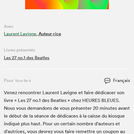
Avec
Laurent Lavigne,
Auteur·rice
Livres présentés
Les 27 no.1 des Beatles
Pour tou⋅te⋅s
Français
Venez ren­con­tr­er Lau­rent Lav­i­gne et faire dédi­cac­er son
livre « Les
27
no.
1
des Bea­t­les » chez
HEURES
BLEUES
.
Nous vous deman­dons de vous présen­ter
20
min­utes avant
le début de la séance de dédi­caces à la caisse du kiosque
indiqué plus haut. Pour un cer­tain nom­bre d’auteurs et
d’autrices, vous devrez vous faire remet­tre un coupon au