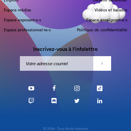
Emplois
Devenir bénévole!
Espace médias
Vidéos et balados
Espace exposant·e⋅s
Espace enseignant·e⋅s
Espace professionnel·le⋅s
Politique de confidentialité
Inscrivez-vous à l'infolettre
© 2026 - Tous droits réservés