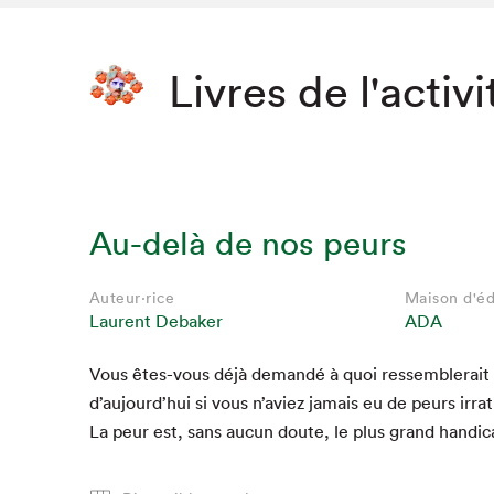
Livres de l'activi
Au-delà de nos peurs
Auteur·rice
Maison d'éd
Laurent Debaker
ADA
Vous êtes-vous déjà demandé à quoi ressem­blerait 
Que cher
d’aujourd’hui si vous n’aviez jamais eu de peurs irra­t
La peur est, sans aucun doute, le plus grand hand­i­