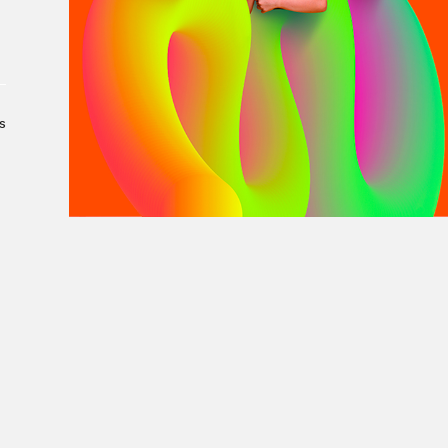
À propos du Salon
Liste des exposant·e·s
Liste des auteur·rice·s
s