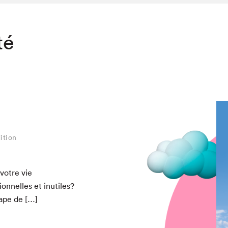
té
ition
votre vie
chez-vous?
ionnelles et inutiles?
cape de […]