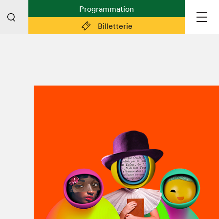
Programmation
Billetterie
Liens pratiques
Plan du Salon
Préparer sa visite
Partenaires
Espace médias
Espace exposant·e·s
Espace enseignant·e·s
Espace participant⋅e⋅s
Espace Salon dans la ville
Espace bénévoles
Devenir bénévole