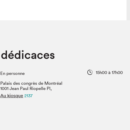
lais
Salon dans la ville et en ligne
 dédicaces
tion
Programmation dans la ville
colaires Hydro-Québec
Programmation en ligne
Vidéos et balados
15h00 à 17h00
En personne
xposant·e·s
Palais des congrès de Montréal
teur·rice·s
1001 Jean Paul Riopelle Pl,
Au kiosque
2137