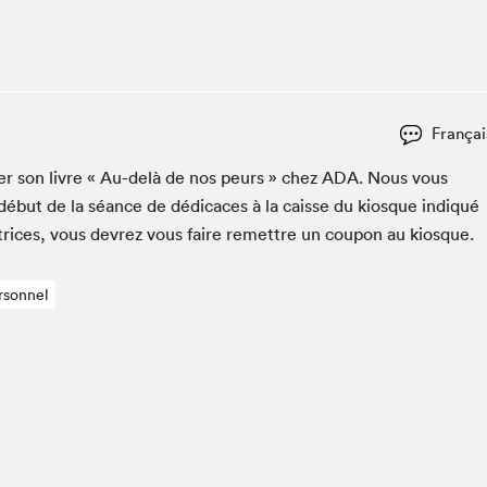
Espace ado | Lis-moi MTL
Espace des tout-petits
Espace Radio-Canada
La cabane à culture
Françai
La Maison des libraires
Le Salon dans ta classe
c­er son livre « Au-delà de nos peurs » chez
ADA
. Nous vous
début de la séance de dédi­caces à la caisse du kiosque indiqué
Liseur Public
utrices, vous devrez vous faire remet­tre un coupon au kiosque.
Matinées scolaires Hydro-Québec
Narra
rsonnel
Vitrine du Festival littéraire international Metropolis
bleu au SLM