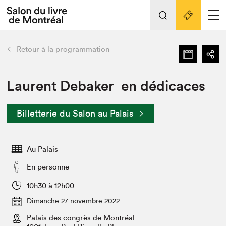
L'événement
Nos activités
retour
Retour à la programmation
Préparer sa visite au Salon
Liens pratiques
Laurent Debaker en dédicaces
Préparer sa visite
Billetterie du Salon au Palais
Actualités
Salon au Palais
Au Palais
SLM PRO
Salon dans la ville et en ligne
En personne
Projets partenaires
10h30 à 12h00
Espace exposant⋅e⋅s
Dimanche 27 novembre 2022
Espace enseignant·e·s
Palais des congrès de Montréal