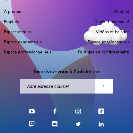
À propos
Contact
Emplois
Devenir bénévole!
Espace médias
Vidéos et balados
Espace exposant·e⋅s
Espace enseignant·e⋅s
Espace professionnel·le⋅s
Politique de confidentialité
Inscrivez-vous à l'infolettre