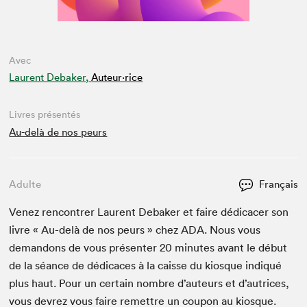
Avec
Laurent Debaker,
Auteur·rice
Livres présentés
Au-delà de nos peurs
Adulte
Français
Venez ren­con­tr­er Lau­rent Debak­er et faire dédi­cac­er son
livre « Au-delà de nos peurs » chez
ADA
. Nous vous
deman­dons de vous présen­ter
20
min­utes avant le début
de la séance de dédi­caces à la caisse du kiosque indiqué
plus haut. Pour un cer­tain nom­bre d’auteurs et d’autrices,
vous devrez vous faire remet­tre un coupon au kiosque.