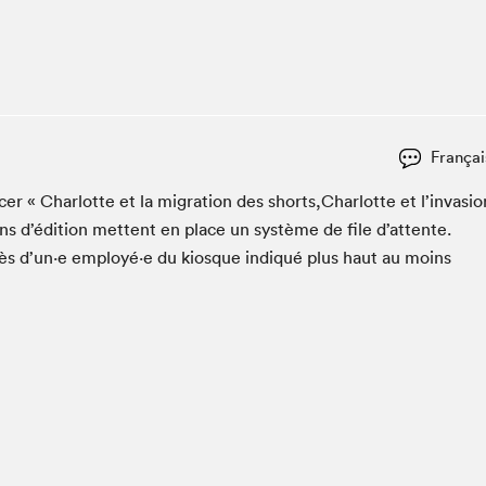
Espace ado | Lis-moi MTL
Espace des tout-petits
Espace Radio-Canada
La cabane à culture
La Maison des libraires
Françai
Le Salon dans ta classe
­er « Char­lotte et la migra­tion des shorts,Charlotte et l’in­va­sio
Liseur Public
 d’édi­tion met­tent en place un sys­tème de file d’at­tente.
Matinées scolaires Hydro-Québec
ès d’un·e employé·e du kiosque indiqué plus haut au moins
Narra
Vitrine du Festival littéraire international Metropolis
bleu au SLM