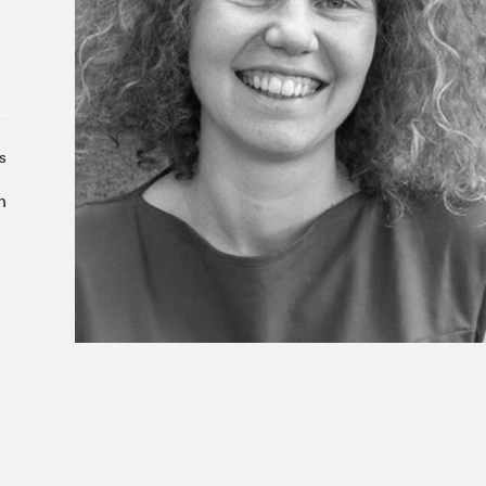
À propos du Salon
Liste des exposant·e·s
Liste des auteur·rice·s
s
n