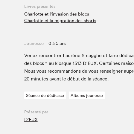
Café La Presse
Livres présentés
Espace Côte-des-Neiges
Charlotte et l'invasion des blocs
Charlotte et la migration des shorts
Espace jeunesse présenté par Desjardins
Espace Zines
La lecture en cadeau
Jeunesse
0 à 5 ans
Le grand jeu de lecture à voix haute du Salon du livre
de Montréal
Venez ren­con­tr­er Lau­rène Smag­ghe et faire dédi­cac
Lettres québécoises au Salon
des blocs » au kiosque
1513
D’EUX. Cer­taines maisons
Louisiane enracinée et branchée
Nous vous recom­man­dons de vous ren­seign­er aupr
Mur des illustrateur·rice·s
20
min­utes avant le début de la séance.
SLM PRO
Séance de dédicace
Albums jeunesse
Zone Manga
Présenté par
D'EUX