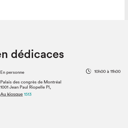
lais
Salon dans la ville et en ligne
n dédicaces
tion
Programmation dans la ville
colaires Hydro-Québec
Programmation en ligne
Vidéos et balados
10h00 à 11h00
En personne
xposant·e·s
Palais des congrès de Montréal
teur·rice·s
1001 Jean Paul Riopelle Pl,
Au kiosque
1513