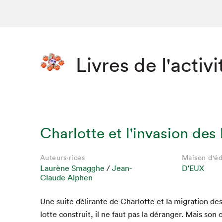
Livres de l'activi
Charlotte et l'invasion des
Auteurs·rices
Auteurs·rices
Auteurs·rices
Auteurs·rices
Auteurs·rices
Auteurs·rices
Maison d'éd
Maison d'éd
Maison d'éd
Maison d'éd
Maison d'éd
Maison d'éd
Laurène Smagghe
Laurène Smagghe
Laurène Smagghe
Laurène Smagghe
Laurène Smagghe
Laurène Smagghe
/
Jean-
Jean-
Jean-
Jean-
Jean-
Jean-
D'EUX
D'EUX
D'EUX
D'EUX
D'EUX
D'EUX
Claude Alphen
Claude Alphen
Claude Alphen
Claude Alphen
Claude Alphen
Claude Alphen
Une suite déli­rante de Char­lotte et la migra­tion d
lotte con­stru­it, il ne faut pas la déranger. Mais son