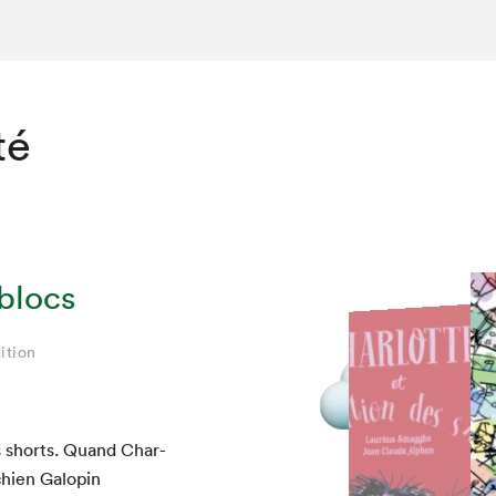
té
 blocs
ition
ition
ition
ition
ition
ition
es shorts. Quand Char­
 chien Galopin