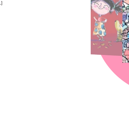
…]
chez-vous?