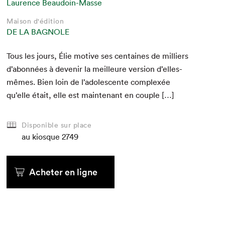
Laurence Beaudoin-Masse
Maison d'édition
DE LA BAGNOLE
Tous les jours, Élie motive ses cen­taines de mil­liers
d’abon­nées à devenir la meilleure ver­sion d’elles-
mêmes. Bien loin de l’ado­les­cente com­plexée
qu’elle était, elle est main­tenant en couple […]
Disponible sur place
au kiosque
2749
Acheter en ligne