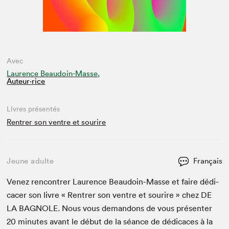
Avec
Laurence Beaudoin-Masse,
Auteur·rice
Livres présentés
Rentrer son ventre et sourire
Jeune adulte
Français
Venez ren­con­tr­er Lau­rence Beau­doin-Masse et faire dédi­
cac­er son livre « Ren­tr­er son ven­tre et sourire » chez
DE
LA
BAG­NOLE
. Nous vous deman­dons de vous présen­ter
20
min­utes avant le début de la séance de dédi­caces à la