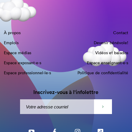
À propos
Contact
Emplois
Devenir bénévole!
Espace médias
Vidéos et balados
Espace exposant·e⋅s
Espace enseignant·e⋅s
Espace professionnel·le⋅s
Politique de confidentialité
Inscrivez-vous à l'infolettre