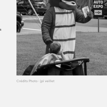
À propos du Salon
Liste des exposant·e·s
Liste des auteur·rice·s
s
Crédits Photo - jpi veillet