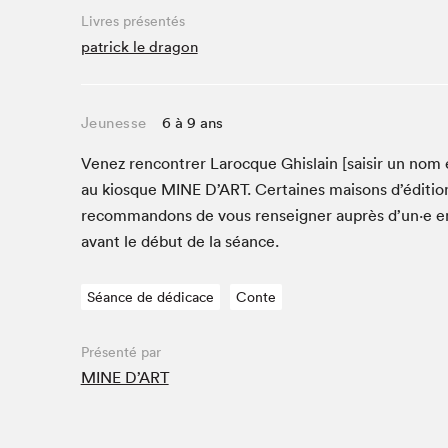
Café La Presse
Livres présentés
Espace Côte-des-Neiges
patrick le dragon
Espace jeunesse présenté par Desjardins
Espace Zines
Jeunesse
6 à 9 ans
La lecture en cadeau
Le grand jeu de lecture à voix haute du Salon du livre
Venez ren­con­tr­er Larocque Ghis­lain [saisir un nom e
de Montréal
au kiosque
MINE
D’
ART
. Cer­taines maisons d’édi­ti
Lettres québécoises au Salon
recom­man­dons de vous ren­seign­er auprès d’un·e 
Louisiane enracinée et branchée
avant le début de la séance.
Mur des illustrateur·rice·s
SLM PRO
Séance de dédicace
Conte
Zone Manga
Présenté par
MINE D’ART