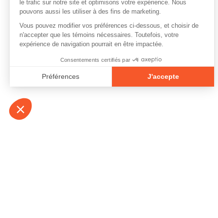
À propos
Contact
Emplois
Devenir bénévo
Espace médias
Vidéos et balad