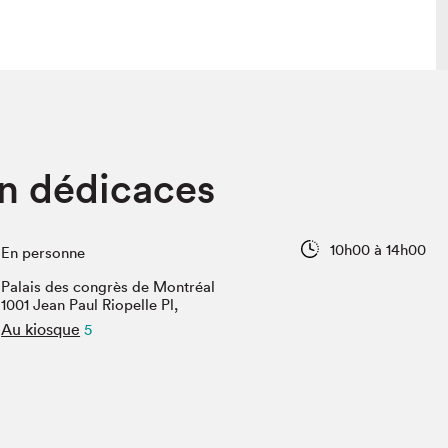
lais
Salon dans la ville et en ligne
en dédicaces
tion
Programmation dans la ville
colaires Hydro-Québec
Programmation en ligne
Vidéos et balados
10h00 à 14h00
En personne
xposant·e·s
Palais des congrès de Montréal
teur·rice·s
1001 Jean Paul Riopelle Pl,
Au kiosque
5