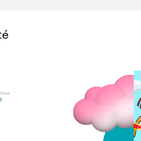
té
ition
T