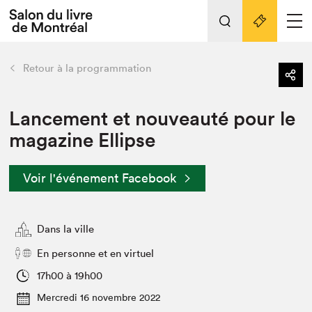
L'événement
Nos activités
retour
Retour à la programmation
Préparer sa visite au Salon
Liens pratiques
Lancement et nouveauté pour le
magazine Ellipse
Préparer sa visite
Actualités
Voir l'événement Facebook
Salon au Palais
SLM PRO
Salon dans la ville et en ligne
Dans la ville
Projets partenaires
En personne et en virtuel
Espace exposant⋅e⋅s
17h00 à 19h00
Espace enseignant·e·s
Mercredi 16 novembre 2022