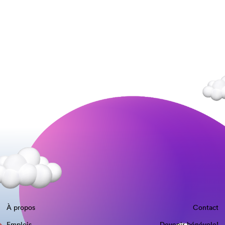
À propos
Contact
Emplois
Devenir bénévole!