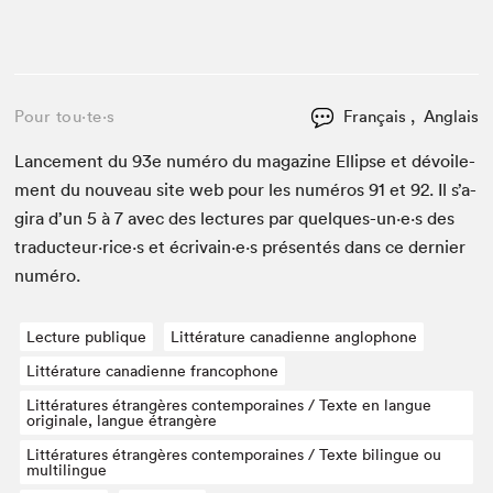
Pour tou⋅te⋅s
Français , Anglais
Lance­ment du
93
e
numéro du mag­a­zine Ellipse et dévoile­
ment du nou­veau site web pour les numéros
91
et
92
. Il s’a­
gi­ra d’un
5
à
7
avec des lec­tures par quelques-un·e·s des
traducteur·rice·s et écrivain·e·s présen­tés dans ce dernier
numéro.
Lecture publique
Littérature canadienne anglophone
Littérature canadienne francophone
Littératures étrangères contemporaines / Texte en langue
originale, langue étrangère
Littératures étrangères contemporaines / Texte bilingue ou
multilingue