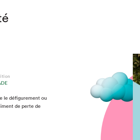
té
ition
ADE
ce le défigurement ou
ti­ment de perte de