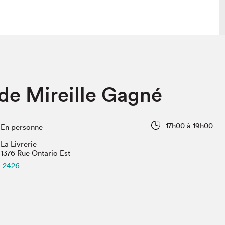
lais
Salon dans la ville et en ligne
de Mireille Gagné
tion
Programmation dans la ville
colaires Hydro-Québec
Programmation en ligne
Vidéos et balados
17h00 à 19h00
En personne
xposant·e·s
La Livrerie
teur·rice·s
1376 Rue Ontario Est
2426