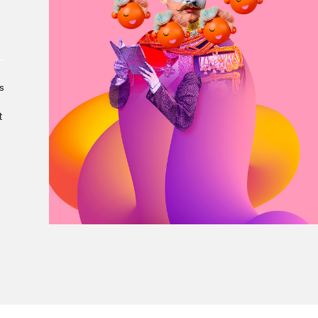
À propos du Salon
Liste des exposant·e·s
Liste des auteur·rice·s
s
t