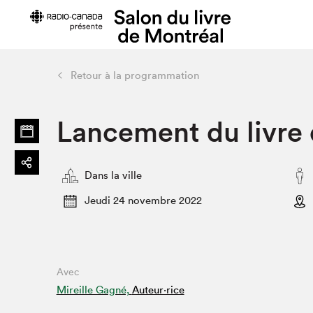
Retour à la programmation
Préparer sa visite
Salon au Pa
Lancement du livre 
Horaires et tarifs
Programma
Plan du Salon
Matinées s
Se rendre au Salon
SLM PRO
Dans la ville
Accessibilité
Liste des e
Jeudi 24 novembre 2022
Restauration
Liste des au
Code de conduite
Avec
Projets partenaires
Mireille Gagné,
Auteur·rice