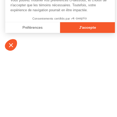
À propos
Contact
Emplois
Devenir bénévo
Espace médias
Vidéos et balad
Espace exposant·e⋅s
Espace enseign